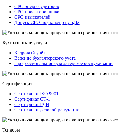
СРО энергоаудиторов
СРО проектировщиков
СРО изыскателей
Допуск СРО под ключ [city_gde]
Бухгалтерские услуги
Кадровый учёт
Ведение бухгалтерского учета
Профессиональное бухгалтерское обслуживание
Сертификация
Сертификат ISO 9001
Сертификат СТ-1
Сертификат РДИ
Сертификат деловой репутации
Тендеры