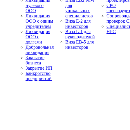
Ликвидация
Виза EB2 NIW
проектиро
нулевого
для
СРО
ООО
уникальных
энергоауди
Ликвидация
специалистов
Сопровожд
ООО с одним
Виза E-2 для
проверок 
учредителем
инвесторов
Специалис
Ликвидация
Виза L-1 для
НРС
ООО с
руководителей
долгами
Виза EB-5 для
Добровольная
инвесторов
ликвидация
Закрытие
бизнеса
Закрытие ИП
Банкротство
предприятий