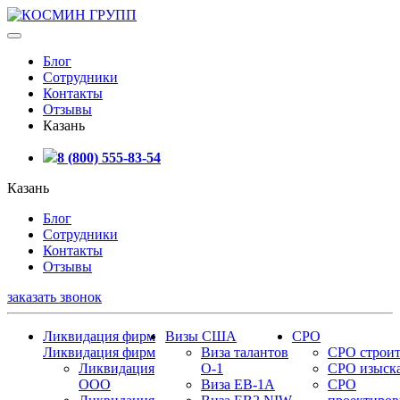
Блог
Сотрудники
Контакты
Отзывы
Казань
8 (800) 555-83-54
Казань
Блог
Сотрудники
Контакты
Отзывы
заказать звонок
Ликвидация фирм
Визы США
СРО
Ликвидация фирм
Виза талантов
СРО строит
Ликвидация
О-1
СРО изыск
ООО
Виза EB-1A
СРО