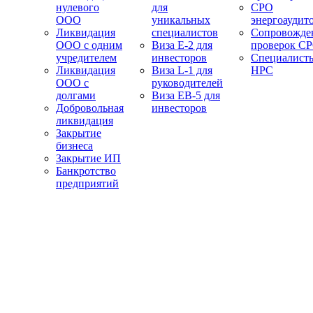
нулевого
для
СРО
ООО
уникальных
энергоаудит
Ликвидация
специалистов
Сопровожде
ООО с одним
Виза E-2 для
проверок С
учредителем
инвесторов
Специалист
Ликвидация
Виза L-1 для
НРС
ООО с
руководителей
долгами
Виза EB-5 для
Добровольная
инвесторов
ликвидация
Закрытие
бизнеса
Закрытие ИП
Банкротство
предприятий