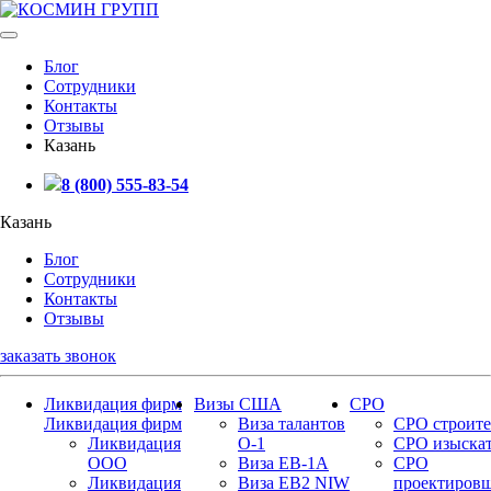
Блог
Сотрудники
Контакты
Отзывы
Казань
8 (800) 555-83-54
Казань
Блог
Сотрудники
Контакты
Отзывы
заказать звонок
Ликвидация фирм
Визы США
СРО
Ликвидация фирм
Виза талантов
СРО строите
Ликвидация
О-1
СРО изыска
ООО
Виза EB-1A
СРО
Ликвидация
Виза EB2 NIW
проектиров