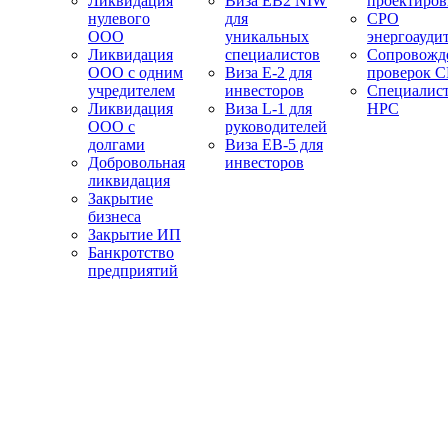
Ликвидация
Виза EB2 NIW
проектиро
нулевого
для
СРО
ООО
уникальных
энергоауди
Ликвидация
специалистов
Сопровожд
ООО с одним
Виза E-2 для
проверок 
учредителем
инвесторов
Специалис
Ликвидация
Виза L-1 для
НРС
ООО с
руководителей
долгами
Виза EB-5 для
Добровольная
инвесторов
ликвидация
Закрытие
бизнеса
Закрытие ИП
Банкротство
предприятий