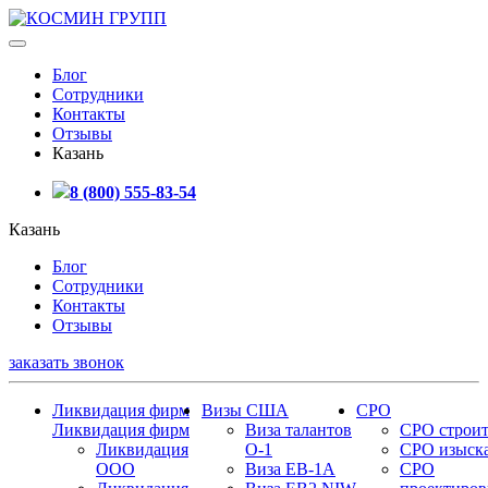
Блог
Сотрудники
Контакты
Отзывы
Казань
8 (800) 555-83-54
Казань
Блог
Сотрудники
Контакты
Отзывы
заказать звонок
Ликвидация фирм
Визы США
СРО
Ликвидация фирм
Виза талантов
СРО строит
Ликвидация
О-1
СРО изыск
ООО
Виза EB-1A
СРО