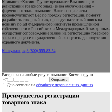
Компания «Космин Групп» предлагает Вам помощь в
регистрации товарного знака (знака обслуживания) –
фирменного знака компании. Наши специалисты
проконсультируют Вас по порядку регистрации, помогут
разработать товарный знак, проведут патентный поиск на
новизну по БД Федерального института промышленной
собственности в Российских и Международных базах данных,
осуществят сопровождение заявки на регистрацию товарного
знака в процессе государственной экспертизы до получения
охранного документа.
Консультация
8 (800) 555-83-54
Рассрочка на любые услуги компании Космин групп
Даю согласие на
обработку персональных данных
Преимущества регистрации
товарного знака