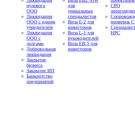
Ликвидация
Виза EB2 NIW
проектиро
нулевого
для
СРО
ООО
уникальных
энергоауди
Ликвидация
специалистов
Сопровожд
ООО с одним
Виза E-2 для
проверок 
учредителем
инвесторов
Специалис
Ликвидация
Виза L-1 для
НРС
ООО с
руководителей
долгами
Виза EB-5 для
Добровольная
инвесторов
ликвидация
Закрытие
бизнеса
Закрытие ИП
Банкротство
предприятий