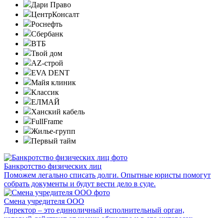
Дари Право
ЦентрКонсалт
Роснефть
Сбербанк
ВТБ
Твой дом
AZ-строй
EVA DENT
Майя клиник
Классик
ЕЛМАЙ
Ханский кабель
FullFrame
Жилье-групп
Первый тайм
Банкротство физических лиц
Поможем легально списать долги. Опытные юристы помогут
собрать документы и будут вести дело в суде.
Смена учредителя ООО
Директор – это единоличный исполнительный орган,