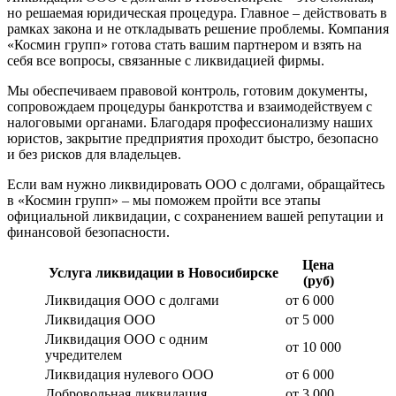
но решаемая юридическая процедура. Главное – действовать в
рамках закона и не откладывать решение проблемы. Компания
«Космин групп» готова стать вашим партнером и взять на
себя все вопросы, связанные с ликвидацией фирмы.
Мы обеспечиваем правовой контроль, готовим документы,
сопровождаем процедуры банкротства и взаимодействуем с
налоговыми органами. Благодаря профессионализму наших
юристов, закрытие предприятия проходит быстро, безопасно
и без рисков для владельцев.
Если вам нужно ликвидировать ООО с долгами, обращайтесь
в «Космин групп» – мы поможем пройти все этапы
официальной ликвидации, с сохранением вашей репутации и
финансовой безопасности.
Цена
Услуга ликвидации в Новосибирске
(руб)
Ликвидация ООО с долгами
от 6 000
Ликвидация ООО
от 5 000
Ликвидация ООО с одним
от 10 000
учредителем
Ликвидация нулевого ООО
от 6 000
Добровольная ликвидация
от 3 000