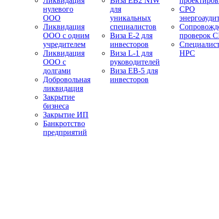
Ликвидация
Виза EB2 NIW
проектиро
нулевого
для
СРО
ООО
уникальных
энергоауди
Ликвидация
специалистов
Сопровожд
ООО с одним
Виза E-2 для
проверок 
учредителем
инвесторов
Специалис
Ликвидация
Виза L-1 для
НРС
ООО с
руководителей
долгами
Виза EB-5 для
Добровольная
инвесторов
ликвидация
Закрытие
бизнеса
Закрытие ИП
Банкротство
предприятий