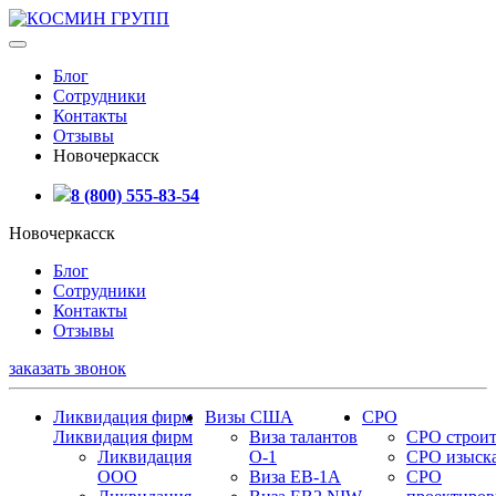
Блог
Сотрудники
Контакты
Отзывы
Новочеркасск
8 (800) 555-83-54
Новочеркасск
Блог
Сотрудники
Контакты
Отзывы
заказать звонок
Ликвидация фирм
Визы США
СРО
Ликвидация фирм
Виза талантов
СРО строит
Ликвидация
О-1
СРО изыск
ООО
Виза EB-1A
СРО