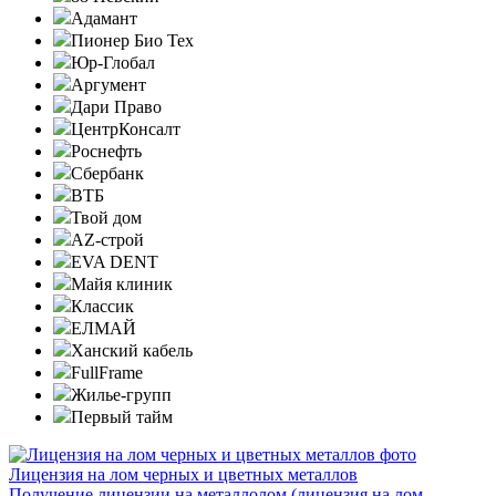
Адамант
Пионер Био Тех
Юр-Глобал
Аргумент
Дари Право
ЦентрКонсалт
Роснефть
Сбербанк
ВТБ
Твой дом
AZ-строй
EVA DENT
Майя клиник
Классик
ЕЛМАЙ
Ханский кабель
FullFrame
Жилье-групп
Первый тайм
Лицензия на лом черных и цветных металлов
Получение лицензии на металлолом (лицензия на лом