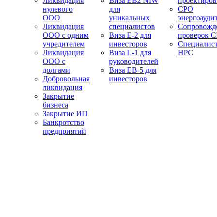
Ликвидация
Виза EB2 NIW
проектиро
нулевого
для
СРО
ООО
уникальных
энергоауди
Ликвидация
специалистов
Сопровожд
ООО с одним
Виза E-2 для
проверок 
учредителем
инвесторов
Специалис
Ликвидация
Виза L-1 для
НРС
ООО с
руководителей
долгами
Виза EB-5 для
Добровольная
инвесторов
ликвидация
Закрытие
бизнеса
Закрытие ИП
Банкротство
предприятий