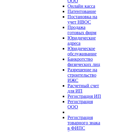
ООО
Онлайн касса
Патентование
Постановка на
учет НВОС
Продажа
готовых фирм
Юридические
адреса
Юридическое
обслуживание
Банкротство
физических лиц
Разрешение на
строительство
ИЖС
Расчетный счет
для ИП
Регистрация ИП
Регистрация
ООО
Регистрация
товарного знака
в ФИПС