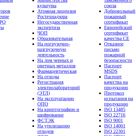
вщиков
Министерства
таможенного
культуры
союза
торов
Атомная лицензия
Добровольный
ение
Ростехнадзора
пожарный
СРО
Негосударственная
сертификат
ты
экспертиза
Европейский
ЧОП
сертификат
Образовательная
качества СЕ
На погрузочно-
Отказное
разгрузочную
письмо
деятельность
пожарной
На лом черных и
безопасности
цветных металлов
Паспорт
Фармацевтическая
МSDS
На отходы
Паспорт
Регистрация
качества на
электролабораторий
продукцию
(ЭТЛ)
Протокол
На эксплуатацию
испытания на
ОПО
продукцию
На криптографию и
ISO 13485
шифрование
ISO 22716
ФСТЭК
ISO 9001
На утилизацию
ISO 14001
отходов
ISO 22301