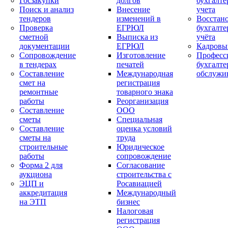
Госзакупки
долгов
бухгалте
Поиск и анализ
Внесение
учета
тендеров
изменений в
Восстан
Проверка
ЕГРЮЛ
бухгалте
сметной
Выписка из
учёта
документации
ЕГРЮЛ
Кадровы
Сопровождение
Изготовление
Професс
в тендерах
печатей
бухгалте
Составление
Международная
обслужи
смет на
регистрация
ремонтные
товарного знака
работы
Реорганизация
Составление
ООО
сметы
Специальная
Составление
оценка условий
сметы на
труда
строительные
Юридическое
работы
сопровождение
Форма 2 для
Согласование
аукциона
строительства с
ЭЦП и
Росавиацией
аккредитация
Международный
на ЭТП
бизнес
Налоговая
регистрация