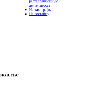
реставрационную
деятельность
На тахографы
На гостайну
ркасске