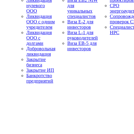
Ликвидация
Виза EB2 NIW
проектиро
нулевого
для
СРО
ООО
уникальных
энергоауди
Ликвидация
специалистов
Сопровожд
ООО с одним
Виза E-2 для
проверок 
учредителем
инвесторов
Специалис
Ликвидация
Виза L-1 для
НРС
ООО с
руководителей
долгами
Виза EB-5 для
Добровольная
инвесторов
ликвидация
Закрытие
бизнеса
Закрытие ИП
Банкротство
предприятий