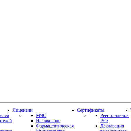
Лицензии
Сертификаты
елей
МЧС
Реестр членов
ателей
На алкоголь
ISO
Фармацевтическая
Декларация