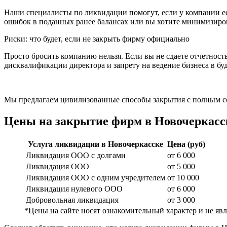
Наши специалисты по ликвидации помогут, если у компании ес
ошибок в поданных ранее балансах или вы хотите минимизиров
Риски: что будет, если не закрыть фирму официально
Просто бросить компанию нельзя. Если вы не сдаете отчетнос
дисквалификации директора и запрету на ведение бизнеса в бу
Мы предлагаем цивилизованные способы закрытия с полным со
Цены на закрытие фирм в Новочеркасс
Услуга ликвидации в Новочеркасске
Цена (руб)
Ликвидация ООО с долгами
от 6 000
Ликвидация ООО
от 5 000
Ликвидация ООО с одним учредителем
от 10 000
Ликвидация нулевого ООО
от 6 000
Добровольная ликвидация
от 3 000
*Цены на сайте носят ознакомительный характер и не я