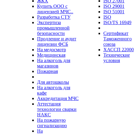
ЖКХ
ISO 27001
Купить ООО с
ISO 29001
лицензией МЧС..
ISO 51001
Разработка СТУ
ISO
Экспертиза
ISO/TS 16949
промышленной
безопасности
Сертификат
Продление и аудит
Таможенного
лицензии ФСБ
союза
На медосмотр
ХАССП 22000
Медицинская
Технические
На алкоголь для
условия
магазинов
Пожарная
Для автошколы
На алкоголь для
кафе
Аккредитация МЧС
Аттестация
технологии сварки
НАКС
На пожарную
сигнализацию
На