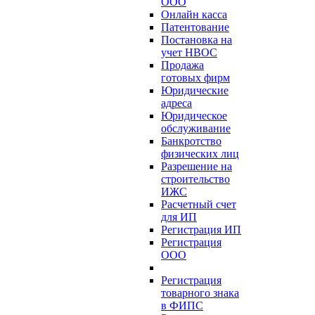
ООО
Онлайн касса
Патентование
Постановка на
учет НВОС
Продажа
готовых фирм
Юридические
адреса
Юридическое
обслуживание
Банкротство
физических лиц
Разрешение на
строительство
ИЖС
Расчетный счет
для ИП
Регистрация ИП
Регистрация
ООО
Регистрация
товарного знака
в ФИПС