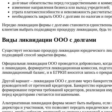
долговые обязательства перед государственными и комм
изменение направления бизнеса или выход учредителей;
утрата платежеспособности и невозможность рассчитатьс
необходимость закрыть ООО с долгами по налогам и пе
Нередко ликвидация фирмы с долгами становится единственны
клиентам выбрать подходящую процедуру ликвидации, будь то 
Виды ликвидации ООО с долгами
Существует несколько процедур ликвидации юридического лиц
подходящий способ закрытия фирмы.
Официальная ликвидация ООО проводится добровольно, когда у
о ликвидации, формируется ликвидационная комиссия, подгота
ликвидационный баланс, и в ЕГРЮЛ вносится запись о прекра
Другой вариант – ликвидация ООО с долгами через банкротств
руководителей от претензий кредиторов. Банкротство юридиче
формирование перечня требований кредиторов, реализация иму
перед кредиторами считаются погашенными.
Альтернативная ликвидация фирмы может быть выбрана, если п
директора и участников, что позволяет передать юридическое 
закона, чтобы избежать претензий со стороны налоговой и кре