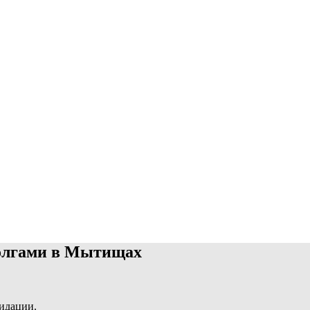
олгами в Мытищах
видации.