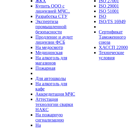
ЖКХ
ISO 27001
Купить ООО с
ISO 29001
лицензией МЧС..
ISO 51001
Разработка СТУ
ISO
Экспертиза
ISO/TS 16949
промышленной
безопасности
Сертификат
Продление и аудит
Таможенного
лицензии ФСБ
союза
На медосмотр
ХАССП 22000
Медицинская
Технические
На алкоголь для
условия
магазинов
Пожарная
Для автошколы
На алкоголь для
кафе
Аккредитация МЧС
Аттестация
технологии сварки
НАКС
На пожарную
сигнализацию
На