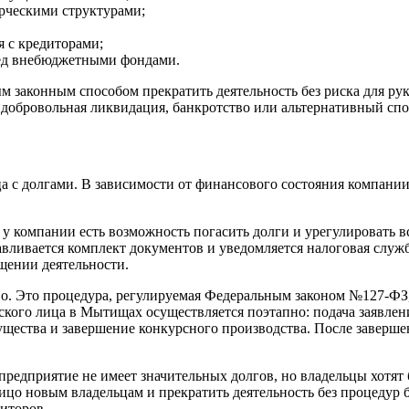
ерческими структурами;
я с кредиторами;
ред внебюджетными фондами.
м законным способом прекратить деятельность без риска для р
добровольная ликвидация, банкротство или альтернативный спо
а с долгами. В зависимости от финансового состояния компани
 компании есть возможность погасить долги и урегулировать вс
вливается комплект документов и уведомляется налоговая служб
щении деятельности.
о. Это процедура, регулируемая Федеральным законом №127-ФЗ, 
ского лица в Мытищах осуществляется поэтапно: подача заявлен
щества и завершение конкурсного производства. После завершен
редприятие не имеет значительных долгов, но владельцы хотят 
лицо новым владельцам и прекратить деятельность без процедур 
диторов.