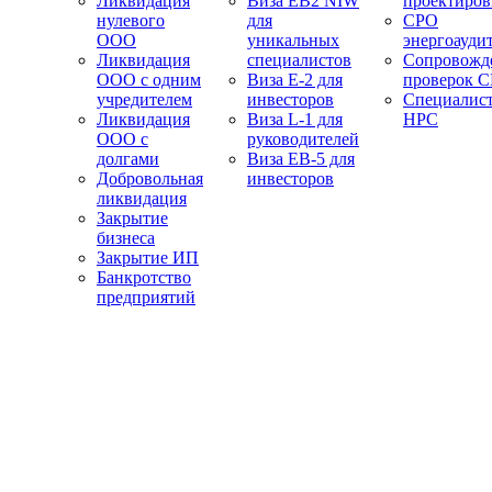
Ликвидация
Виза EB2 NIW
проектиро
нулевого
для
СРО
ООО
уникальных
энергоауди
Ликвидация
специалистов
Сопровожд
ООО с одним
Виза E-2 для
проверок 
учредителем
инвесторов
Специалис
Ликвидация
Виза L-1 для
НРС
ООО с
руководителей
долгами
Виза EB-5 для
Добровольная
инвесторов
ликвидация
Закрытие
бизнеса
Закрытие ИП
Банкротство
предприятий