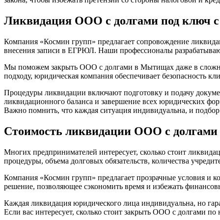
Ликвидация ООО с долгами под ключ с
Компания «Космин групп» предлагает сопровождение ликвидац
внесения записи в ЕГРЮЛ. Наши профессионалы разрабатываю
Мы поможем закрыть ООО с долгами в Мытищах даже в сложных
подходу, юридическая компания обеспечивает безопасность кл
Процедуры ликвидации включают подготовку и подачу докумен
ликвидационного баланса и завершение всех юридических форм
Важно помнить, что каждая ситуация индивидуальна, и подбор 
Стоимость ликвидации ООО с долгам
Многих предпринимателей интересует, сколько стоит ликвидац
процедуры, объема долговых обязательств, количества учреди
Компания «Космин групп» предлагает прозрачные условия и к
решение, позволяющее сэкономить время и избежать финансов
Каждая ликвидация юридического лица индивидуальна, но гара
Если вас интересует, сколько стоит закрыть ООО с долгами п