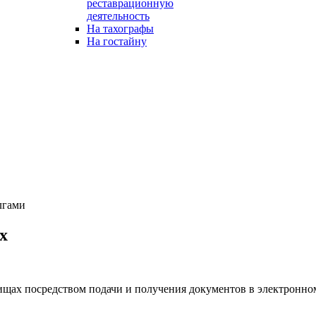
реставрационную
деятельность
На тахографы
На гостайну
лгами
х
ах посредством подачи и получения документов в электронном