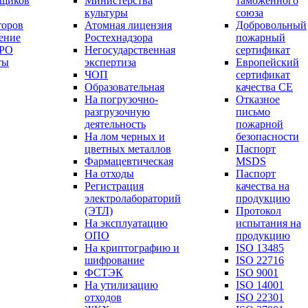
вщиков
Министерства
таможенного
культуры
союза
торов
Атомная лицензия
Добровольный
ение
Ростехнадзора
пожарный
СРО
Негосударственная
сертификат
ты
экспертиза
Европейский
ЧОП
сертификат
Образовательная
качества СЕ
На погрузочно-
Отказное
разгрузочную
письмо
деятельность
пожарной
На лом черных и
безопасности
цветных металлов
Паспорт
Фармацевтическая
МSDS
На отходы
Паспорт
Регистрация
качества на
электролабораторий
продукцию
(ЭТЛ)
Протокол
На эксплуатацию
испытания на
ОПО
продукцию
На криптографию и
ISO 13485
шифрование
ISO 22716
ФСТЭК
ISO 9001
На утилизацию
ISO 14001
отходов
ISO 22301