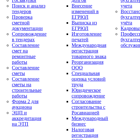
Госзакупки
долгов
бухгалте
Поиск и анализ
Внесение
учета
тендеров
изменений в
Восстан
Проверка
ЕГРЮЛ
бухгалте
сметной
Выписка из
учёта
документации
ЕГРЮЛ
Кадровы
Сопровождение
Изготовление
Професс
в тендерах
печатей
бухгалте
Составление
Международная
обслужи
смет на
регистрация
ремонтные
товарного знака
работы
Реорганизация
Составление
ООО
сметы
Специальная
Составление
оценка условий
сметы на
труда
строительные
Юридическое
работы
сопровождение
Форма 2 для
Согласование
аукциона
строительства с
ЭЦП и
Росавиацией
аккредитация
Международный
на ЭТП
бизнес
Налоговая
регистрация