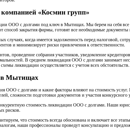
 компанией «Космин групп»
ии ООО с долгами под ключ в Мытищах. Мы берем на себя все э
т способ закрытия фирмы, готовят все необходимые документы
 случаях, когда имеется задолженность перед налоговой, сот
иентов и минимизирует риски привлечения к ответственности.
тов, проведение собрания участников, уведомление кредиторов
альностей. В среднем ликвидация ООО с долгами занимает неск
схемы ликвидации осуществляется с учетом всех обстоятельств.
и в Мытищах
ия ООО с долгами и какие факторы влияют на стоимость услуг.
телей, сложности подготовки документов и участия конкурсного
онкурентную стоимость ликвидации ООО с долгами. Наши юристы
ых рисков.
нтируем, что стоимость всегда обоснована и включает все этап
о налогам, наши профессионалы проведут консультацию и предло