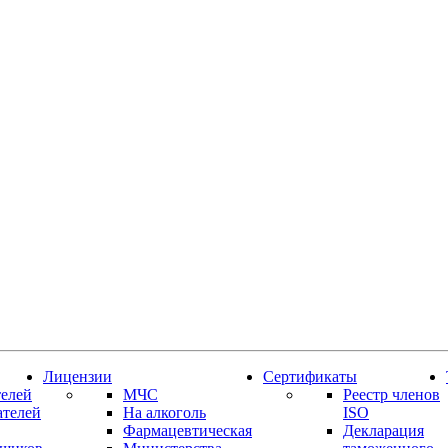
Лицензии
Сертификаты
елей
МЧС
Реестр членов
ателей
На алкоголь
ISO
Фармацевтическая
Декларация