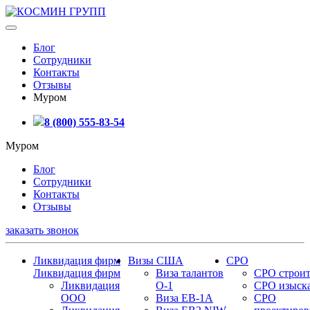
Блог
Сотрудники
Контакты
Отзывы
Муром
8 (800) 555-83-54
Муром
Блог
Сотрудники
Контакты
Отзывы
заказать звонок
Ликвидация фирм
Визы США
СРО
Ликвидация фирм
Виза талантов
СРО строит
Ликвидация
О-1
СРО изыск
ООО
Виза EB-1A
СРО