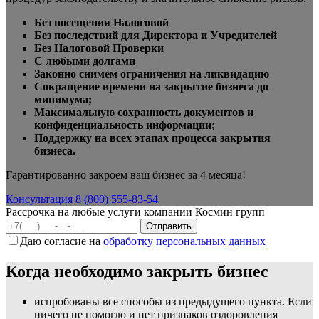
Без посещения Налоговой
Без последствий для Директора и Учредителей
Без Налоговой Проверки
С любыми долгами
Законно снимем ограничения на ликвидацию
Сокращение времени на закрытие бизнеса до
минимума;
Максимальную сохранность документов и
конфиденциальность информации;
Поддержку на всех этапах процесса закрытия
бизнеса.
Гарантированно закроем ваш бизнес за 4 месяца!
Консультация
8 (800) 555-83-54
Рассрочка на любые услуги компании Космин групп
Даю согласие на
обработку персональных данных
Когда необходимо закрыть бизнес
испробованы все способы из предыдущего пункта. Если
ничего не помогло и нет признаков оздоровления