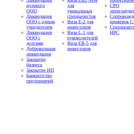
Ликвидация
Виза EB2 NIW
проектиро
нулевого
для
СРО
ООО
уникальных
энергоауди
Ликвидация
специалистов
Сопровожд
ООО с одним
Виза E-2 для
проверок 
учредителем
инвесторов
Специалис
Ликвидация
Виза L-1 для
НРС
ООО с
руководителей
долгами
Виза EB-5 для
Добровольная
инвесторов
ликвидация
Закрытие
бизнеса
Закрытие ИП
Банкротство
предприятий