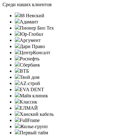
Среди наших клиентов
88 Невский
Адамант
Пионер Био Тех
Юр-Глобал
Аргумент
Дари Право
ЦентрКонсалт
Роснефть
Сбербанк
ВТБ
Твой дом
AZ-строй
EVA DENT
Майя клиник
Классик
ЕЛМАЙ
Ханский кабель
FullFrame
Жилье-групп
Первый тайм