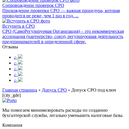
Сопровождение проверок СРО
Прохождение проверки СРО — важная процедура, которая
проводится не реже, чем 1 раз в год. ...
Вступить в СРО
СРО (СамоРегулируемая Организация) – это некоммерческая
ассоциация (партнерство, союз), регулирующая деятельность
предпринимателей в определенной сфере.
Отзывы
⌕
⌕
⌕
⌕
⌕
Главная страница
»
Допуск СРО
»
Допуск СРО под ключ
[city_gde]
Мы помогаем минимизировать расходы по созданию
бухгалтерской службы, легально уменьшить налоговые базы.
Компания