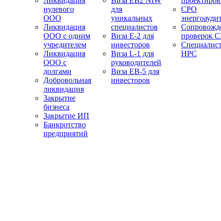
Ликвидация
Виза EB2 NIW
проектиро
нулевого
для
СРО
ООО
уникальных
энергоауди
Ликвидация
специалистов
Сопровожд
ООО с одним
Виза E-2 для
проверок 
учредителем
инвесторов
Специалис
Ликвидация
Виза L-1 для
НРС
ООО с
руководителей
долгами
Виза EB-5 для
Добровольная
инвесторов
ликвидация
Закрытие
бизнеса
Закрытие ИП
Банкротство
предприятий