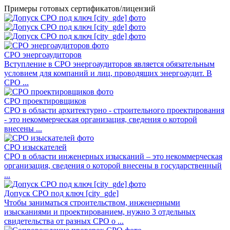
Примеры готовых сертификатов/лицензий
СРО энергоаудиторов
Вступление в СРО энергоаудиторов является обязательным
условием для компаний и лиц, проводящих энергоаудит. В
СРО ...
СРО проектировщиков
СРО в области архитектурно - строительного проектирования
- это некоммерческая организация, сведения о которой
внесены ...
СРО изыскателей
СРО в области инженерных изысканий – это некоммерческая
организация, сведения о которой внесены в государственный
...
Допуск СРО под ключ [city_gde]
Чтобы заниматься строительством, инженерными
изысканиями и проектированием, нужно 3 отдельных
свидетельства от разных СРО о ...