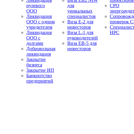
Ликвидация
Виза EB2 NIW
проектиро
нулевого
для
СРО
ООО
уникальных
энергоауди
Ликвидация
специалистов
Сопровожд
ООО с одним
Виза E-2 для
проверок 
учредителем
инвесторов
Специалис
Ликвидация
Виза L-1 для
НРС
ООО с
руководителей
долгами
Виза EB-5 для
Добровольная
инвесторов
ликвидация
Закрытие
бизнеса
Закрытие ИП
Банкротство
предприятий