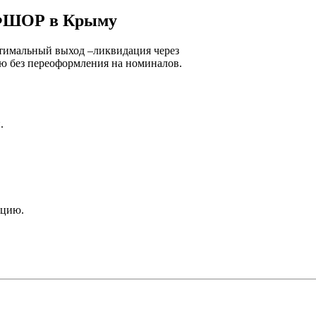
ФФШОР в Крыму
тимальный выход –ликвидация через
ю без переоформления на номиналов.
.
ацию.