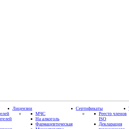
Лицензии
Сертификаты
елей
МЧС
Реестр членов
ателей
На алкоголь
ISO
Фармацевтическая
Декларация