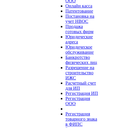
ООО
Онлайн касса
Патентование
Постановка на
учет НВОС
Продажа
готовых фирм
Юридические
адреса
Юридическое
обслуживание
Банкротство
физических лиц
Разрешение на
строительство
ИЖС
Расчетный счет
для ИП
Регистрация ИП
Регистрация
ООО
Регистрация
товарного знака
в ФИПС