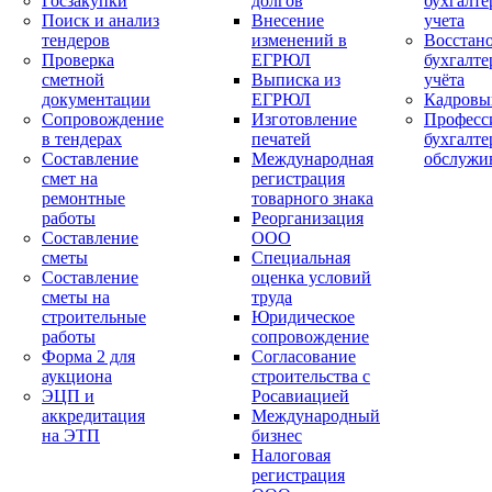
Госзакупки
долгов
бухгалте
Поиск и анализ
Внесение
учета
тендеров
изменений в
Восстан
Проверка
ЕГРЮЛ
бухгалте
сметной
Выписка из
учёта
документации
ЕГРЮЛ
Кадровы
Сопровождение
Изготовление
Професс
в тендерах
печатей
бухгалте
Составление
Международная
обслужи
смет на
регистрация
ремонтные
товарного знака
работы
Реорганизация
Составление
ООО
сметы
Специальная
Составление
оценка условий
сметы на
труда
строительные
Юридическое
работы
сопровождение
Форма 2 для
Согласование
аукциона
строительства с
ЭЦП и
Росавиацией
аккредитация
Международный
на ЭТП
бизнес
Налоговая
регистрация