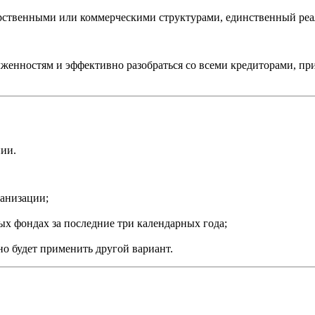
арственными или коммерческими структурами, единственный реал
лженностям и эффективно разобраться со всеми кредиторами, пр
ии.
ганизации;
х фондах за последние три календарных года;
о будет применить другой вариант.