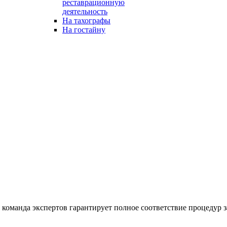
реставрационную
деятельность
На тахографы
На гостайну
команда экспертов гарантирует полное соответствие процедур з