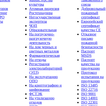
вщиков
Министерства
таможенного
культуры
союза
торов
Атомная лицензия
Добровольный
ение
Ростехнадзора
пожарный
СРО
Негосударственная
сертификат
ты
экспертиза
Европейский
ЧОП
сертификат
Образовательная
качества СЕ
На погрузочно-
Отказное
разгрузочную
письмо
деятельность
пожарной
На лом черных и
безопасности
цветных металлов
Паспорт
Фармацевтическая
МSDS
На отходы
Паспорт
Регистрация
качества на
электролабораторий
продукцию
(ЭТЛ)
Протокол
На эксплуатацию
испытания на
ОПО
продукцию
На криптографию и
ISO 13485
шифрование
ISO 22716
ФСТЭК
ISO 9001
На утилизацию
ISO 14001
отходов
ISO 22301