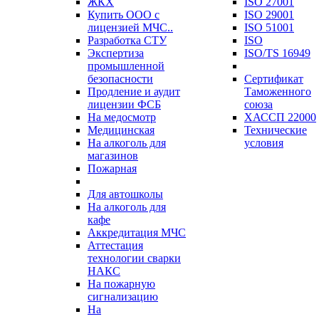
ЖКХ
ISO 27001
Купить ООО с
ISO 29001
лицензией МЧС..
ISO 51001
Разработка СТУ
ISO
Экспертиза
ISO/TS 16949
промышленной
безопасности
Сертификат
Продление и аудит
Таможенного
лицензии ФСБ
союза
На медосмотр
ХАССП 22000
Медицинская
Технические
На алкоголь для
условия
магазинов
Пожарная
Для автошколы
На алкоголь для
кафе
Аккредитация МЧС
Аттестация
технологии сварки
НАКС
На пожарную
сигнализацию
На