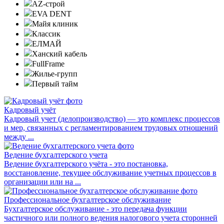
AZ-строй
EVA DENT
Майя клиник
Классик
ЕЛМАЙ
Ханский кабель
FullFrame
Жилье-групп
Первый тайм
Кадровый учёт
Кадровый учет (делопроизводство) — это комплекс процессов
и мер, связанных с регламентированием трудовых отношений
между ...
Ведение бухгалтерского учета
Ведение бухгалтерского учёта - это постановка,
восстановление, текущее обслуживание учетных процессов в
организации или на ...
Профессиональное бухгалтерское обслуживание
Бухгалтерское обслуживание - это передача функции
частичного или полного ведения налогового учета сторонней