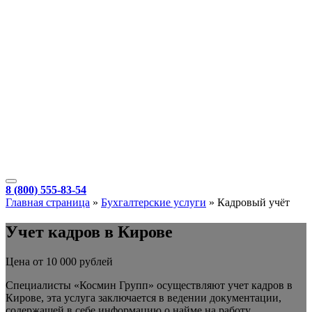
8 (800) 555-83-54
Главная страница
»
Бухгалтерские услуги
»
Кадровый учёт
Учет кадров в Кирове
Цена от 10 000 рублей
Специалисты «Космин Групп» осуществляют учет кадров в
Кирове, эта услуга заключается в ведении документации,
содержащей в себе информацию о найме на работу,