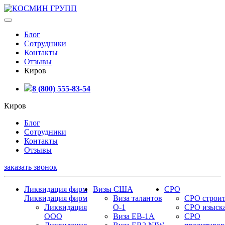
Блог
Сотрудники
Контакты
Отзывы
Киров
8 (800) 555-83-54
Киров
Блог
Сотрудники
Контакты
Отзывы
заказать звонок
Ликвидация фирм
Визы США
СРО
Ликвидация фирм
Виза талантов
СРО строит
Ликвидация
О-1
СРО изыск
ООО
Виза EB-1A
СРО