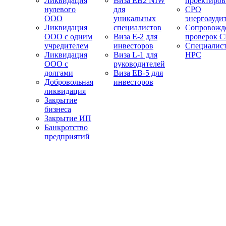
Ликвидация
Виза EB2 NIW
проектиро
нулевого
для
СРО
ООО
уникальных
энергоауди
Ликвидация
специалистов
Сопровожд
ООО с одним
Виза E-2 для
проверок 
учредителем
инвесторов
Специалис
Ликвидация
Виза L-1 для
НРС
ООО с
руководителей
долгами
Виза EB-5 для
Добровольная
инвесторов
ликвидация
Закрытие
бизнеса
Закрытие ИП
Банкротство
предприятий