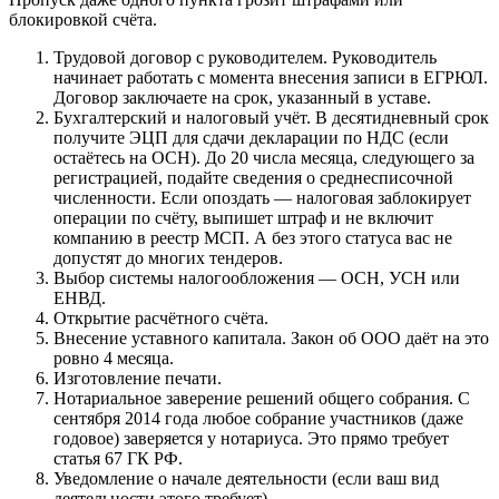
блокировкой счёта.
Трудовой договор с руководителем. Руководитель
начинает работать с момента внесения записи в ЕГРЮЛ.
Договор заключаете на срок, указанный в уставе.
Бухгалтерский и налоговый учёт. В десятидневный срок
получите ЭЦП для сдачи декларации по НДС (если
остаётесь на ОСН). До 20 числа месяца, следующего за
регистрацией, подайте сведения о среднесписочной
численности. Если опоздать — налоговая заблокирует
операции по счёту, выпишет штраф и не включит
компанию в реестр МСП. А без этого статуса вас не
допустят до многих тендеров.
Выбор системы налогообложения — ОСН, УСН или
ЕНВД.
Открытие расчётного счёта.
Внесение уставного капитала. Закон об ООО даёт на это
ровно 4 месяца.
Изготовление печати.
Нотариальное заверение решений общего собрания. С
сентября 2014 года любое собрание участников (даже
годовое) заверяется у нотариуса. Это прямо требует
статья 67 ГК РФ.
Уведомление о начале деятельности (если ваш вид
деятельности этого требует).