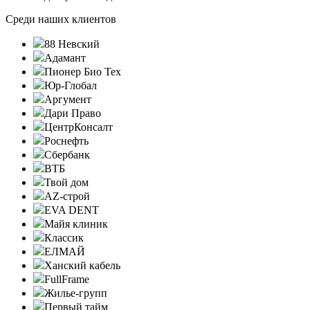
Среди наших клиентов
88 Невский
Адамант
Пионер Био Тех
Юр-Глобал
Аргумент
Дари Право
ЦентрКонсалт
Роснефть
Сбербанк
ВТБ
Твой дом
AZ-строй
EVA DENT
Майя клиник
Классик
ЕЛМАЙ
Ханский кабель
FullFrame
Жилье-групп
Первый тайм