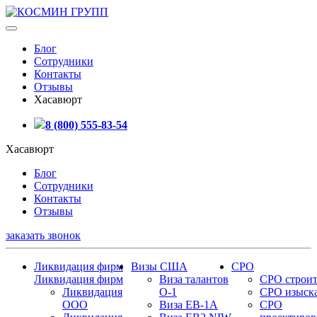
Блог
Сотрудники
Контакты
Отзывы
Хасавюрт
8 (800) 555-83-54
Хасавюрт
Блог
Сотрудники
Контакты
Отзывы
заказать звонок
Ликвидация фирм
Визы США
СРО
Ликвидация фирм
Виза талантов
СРО строит
Ликвидация
О-1
СРО изыск
ООО
Виза EB-1A
СРО