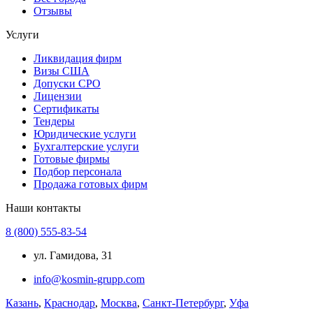
Отзывы
Услуги
Ликвидация фирм
Визы США
Допуски СРО
Лицензии
Сертификаты
Тендеры
Юридические услуги
Бухгалтерские услуги
Готовые фирмы
Подбор персонала
Продажа готовых фирм
Наши контакты
8 (800) 555-83-54
ул. Гамидова, 31
info@kosmin-grupp.com
Казань
,
Краснодар
,
Москва
,
Санкт-Петербург
,
Уфа