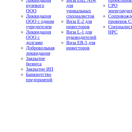
Ликвидация
Виза EB2 NIW
проектиро
нулевого
для
СРО
ООО
уникальных
энергоауди
Ликвидация
специалистов
Сопровожд
ООО с одним
Виза E-2 для
проверок 
учредителем
инвесторов
Специалис
Ликвидация
Виза L-1 для
НРС
ООО с
руководителей
долгами
Виза EB-5 для
Добровольная
инвесторов
ликвидация
Закрытие
бизнеса
Закрытие ИП
Банкротство
предприятий