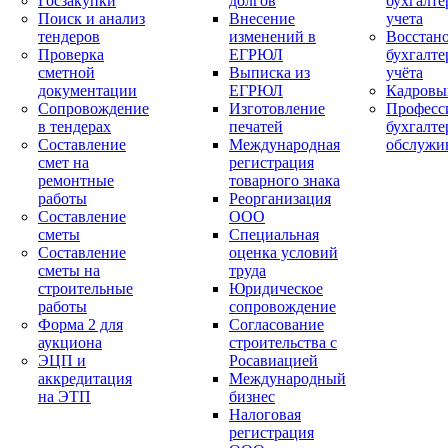
Госзакупки
долгов
бухгалте
Поиск и анализ
Внесение
учета
тендеров
изменений в
Восстан
Проверка
ЕГРЮЛ
бухгалте
сметной
Выписка из
учёта
документации
ЕГРЮЛ
Кадровы
Сопровождение
Изготовление
Професс
в тендерах
печатей
бухгалте
Составление
Международная
обслужи
смет на
регистрация
ремонтные
товарного знака
работы
Реорганизация
Составление
ООО
сметы
Специальная
Составление
оценка условий
сметы на
труда
строительные
Юридическое
работы
сопровождение
Форма 2 для
Согласование
аукциона
строительства с
ЭЦП и
Росавиацией
аккредитация
Международный
на ЭТП
бизнес
Налоговая
регистрация