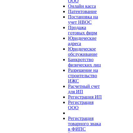
ООО
Онлайн касса
Патентование
Постановка на
учет НВОС
Продажа
готовых фирм
Юридические
адреса
Юридическое
обслуживание
Банкротство
физических лиц
Разрешение на
строительство
ИЖС
Расчетный счет
для ИП
Регистрация ИП
Регистрация
ООО
Регистрация
товарного знака
в ФИПС