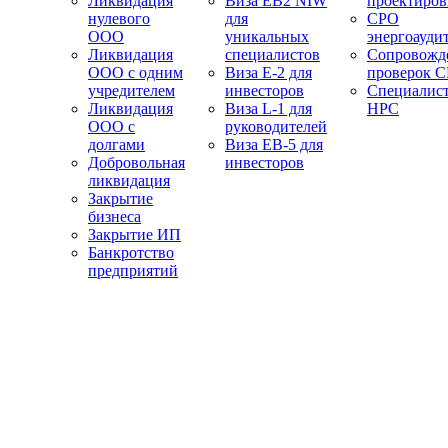
Ликвидация
Виза EB2 NIW
проектиро
нулевого
для
СРО
ООО
уникальных
энергоауди
Ликвидация
специалистов
Сопровожд
ООО с одним
Виза E-2 для
проверок 
учредителем
инвесторов
Специалис
Ликвидация
Виза L-1 для
НРС
ООО с
руководителей
долгами
Виза EB-5 для
Добровольная
инвесторов
ликвидация
Закрытие
бизнеса
Закрытие ИП
Банкротство
предприятий