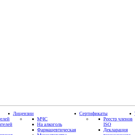
Лицензии
Сертификаты
елей
МЧС
Реестр членов
ателей
На алкоголь
ISO
Фармацевтическая
Декларация