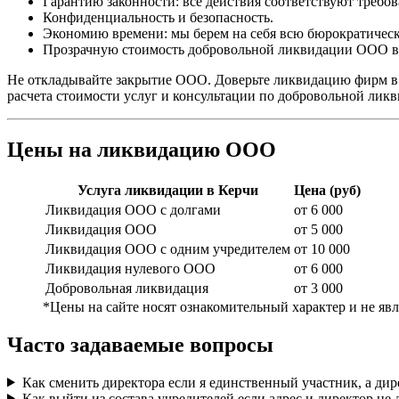
Гарантию законности: все действия соответствуют тре
Конфиденциальность и безопасность.
Экономию времени: мы берем на себя всю бюрократическ
Прозрачную стоимость добровольной ликвидации ООО в 
Не откладывайте закрытие ООО. Доверьте ликвидацию фирм в
расчета стоимости услуг и консультации по добровольной ликв
Цены на ликвидацию ООО
Услуга ликвидации в Керчи
Цена (руб)
Ликвидация ООО с долгами
от 6 000
Ликвидация ООО
от 5 000
Ликвидация ООО с одним учредителем
от 10 000
Ликвидация нулевого ООО
от 6 000
Добровольная ликвидация
от 3 000
*Цены на сайте носят ознакомительный характер и не я
Часто задаваемые вопросы
Как сменить директора если я единственный участник, а дир
Как выйти из состава учредителей если адрес и директор не