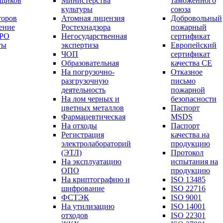
вщиков
Министерства
таможенного
культуры
союза
торов
Атомная лицензия
Добровольный
ение
Ростехнадзора
пожарный
СРО
Негосударственная
сертификат
ты
экспертиза
Европейский
ЧОП
сертификат
Образовательная
качества СЕ
На погрузочно-
Отказное
разгрузочную
письмо
деятельность
пожарной
На лом черных и
безопасности
цветных металлов
Паспорт
Фармацевтическая
МSDS
На отходы
Паспорт
Регистрация
качества на
электролабораторий
продукцию
(ЭТЛ)
Протокол
На эксплуатацию
испытания на
ОПО
продукцию
На криптографию и
ISO 13485
шифрование
ISO 22716
ФСТЭК
ISO 9001
На утилизацию
ISO 14001
отходов
ISO 22301