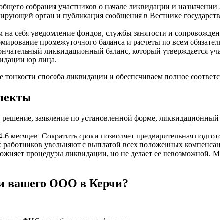
общего собрания участников о начале ликвидации и назначении
трирующий орган и публикация сообщения в Вестнике государст
на себя уведомление фондов, службы занятости и сопровожден
мирование промежуточного баланса и расчеты по всем обязател
ончательный ликвидационный баланс, который утверждается уч
видации юр лица.
 тонкости способа ликвидации и обеспечиваем полное соответст
пекты
 решение, заявление по установленной форме, ликвидационный
6 месяцев. Сократить сроки позволяет предварительная подгото
 работников увольняют с выплатой всех положенных компенса
ожняет процедуры ликвидации, но не делает ее невозможной. 
и вашего ООО в Керчи?