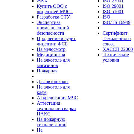
ЖКХ
ISO 27001
Купить ООО с
ISO 29001
лицензией МЧС..
ISO 51001
Разработка СТУ
ISO
Экспертиза
ISO/TS 16949
промышленной
безопасности
Сертификат
Продление и аудит
Таможенного
лицензии ФСБ
союза
На медосмотр
ХАССП 22000
Медицинская
Технические
На алкоголь для
условия
магазинов
Пожарная
Для автошколы
На алкоголь для
кафе
Аккредитация МЧС
Аттестация
технологии сварки
НАКС
На пожарную
сигнализацию
На