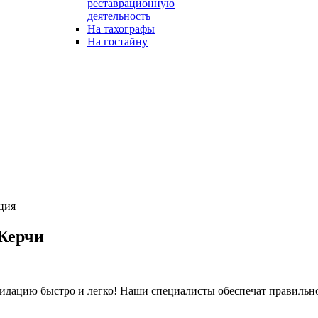
реставрационную
деятельность
На тахографы
На гостайну
ция
Керчи
дацию быстро и легко! Наши специалисты обеспечат правильно