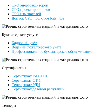
СРО энергоаудиторов
СРО проектировщиков
СРО изыскателей
Допуск СРО под ключ [city_gde]
Бухгалтерские услуги
Кадровый учёт
Ведение бухгалтерского учета
Профессиональное бухгалтерское обслуживание
Сертификация
Сертификат ISO 9001
Сертификат СТ-1
Сертификат РДИ
Сертификат деловой репутации
Тендеры