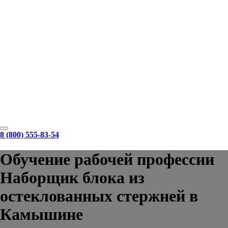
8 (800) 555-83-54
Обучение рабочей профессии
Наборщик блока из
остеклованных стержней в
Камышине