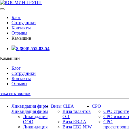
Блог
Сотрудники
Контакты
Отзывы
Камышин
8 (800) 555-83-54
Камышин
Блог
Сотрудники
Контакты
Отзывы
заказать звонок
Ликвидация фирм
Визы США
СРО
Ликвидация фирм
Виза талантов
СРО строите
Ликвидация
О-1
СРО изыска
ООО
Виза EB-1A
СРО
Ликвидация
Виза EB2 NIW
проектиров