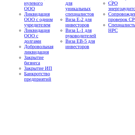
нулевого
для
СРО
ООО
уникальных
энергоаудит
Ликвидация
специалистов
Сопровожде
ООО с одним
Виза E-2 для
проверок С
учредителем
инвесторов
Специалист
Ликвидация
Виза L-1 для
НРС
ООО с
руководителей
долгами
Виза EB-5 для
Добровольная
инвесторов
ликвидация
Закрытие
бизнеса
Закрытие ИП
Банкротство
предприятий