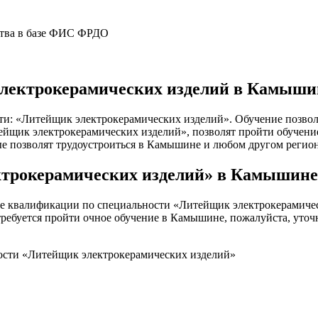
ства в базе ФИС ФРДО
электрокерамических изделий в Камыши
и: «Литейщик электрокерамических изделий». Обучение позволи
ик электрокерамических изделий», позволят пройти обучение б
рые позволят трудоустроиться в Камышине и любом другом регион
трокерамических изделий» в Камышине
е квалификации по специальности «Литейщик электрокерамичес
 требуется пройти очное обучение в Камышине, пожалуйста, уточ
ности «Литейщик электрокерамических изделий»