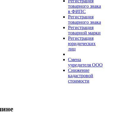
Регистрация
товарного знака
в ФИПС
Регистрация
товарного знака
Регистрация
товарной марки
Регистрация
юридических
лиц
Смена
учредителя ООО
Снижение
кадастровой
стоимости
шине