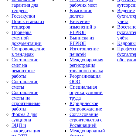
гарантия для
рабочих мест
аутсорси
тендера
Взыскание
Ведение
Госзакупки
долгов
бухгалте
Поиск и анализ
Внесение
учета
тендеров
изменений в
Восстан
Проверка
ЕГРЮЛ
бухгалте
сметной
Выписка из
учёта
документации
ЕГРЮЛ
Кадровы
Сопровождение
Изготовление
Професс
в тендерах
печатей
бухгалте
Составление
Международная
обслужи
смет на
регистрация
ремонтные
товарного знака
работы
Реорганизация
Составление
ООО
сметы
Специальная
Составление
оценка условий
сметы на
труда
строительные
Юридическое
работы
сопровождение
Форма 2 для
Согласование
аукциона
строительства с
ЭЦП и
Росавиацией
аккредитация
Международный