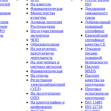
ателей
На алкоголь
ISO
Фармацевтическая
Декларация
вщиков
Министерства
таможенного
культуры
союза
торов
Атомная лицензия
Добровольный
ение
Ростехнадзора
пожарный
СРО
Негосударственная
сертификат
ты
экспертиза
Европейский
ЧОП
сертификат
Образовательная
качества СЕ
На погрузочно-
Отказное
разгрузочную
письмо
деятельность
пожарной
На лом черных и
безопасности
цветных металлов
Паспорт
Фармацевтическая
МSDS
На отходы
Паспорт
Регистрация
качества на
электролабораторий
продукцию
(ЭТЛ)
Протокол
На эксплуатацию
испытания на
ОПО
продукцию
На криптографию и
ISO 13485
шифрование
ISO 22716