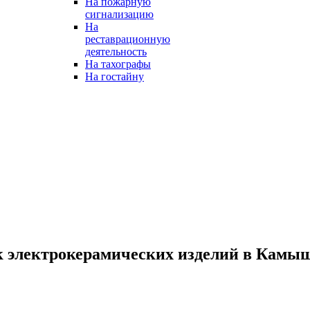
На пожарную
сигнализацию
На
реставрационную
деятельность
На тахографы
На гостайну
к электрокерамических изделий в Камы