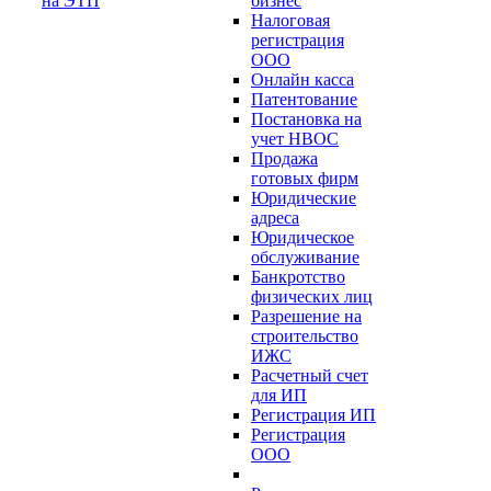
на ЭТП
бизнес
Налоговая
регистрация
ООО
Онлайн касса
Патентование
Постановка на
учет НВОС
Продажа
готовых фирм
Юридические
адреса
Юридическое
обслуживание
Банкротство
физических лиц
Разрешение на
строительство
ИЖС
Расчетный счет
для ИП
Регистрация ИП
Регистрация
ООО