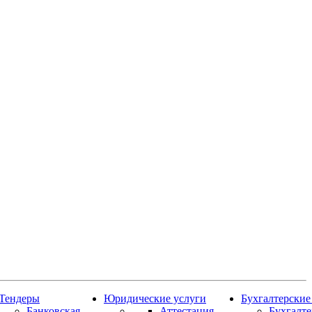
Тендеры
Юридические услуги
Бухгалтерские
Банковская
Аттестация
Бухгалт