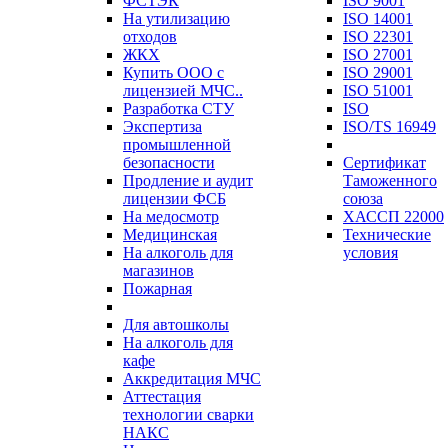
ФСТЭК
ISO 9001
На утилизацию
ISO 14001
отходов
ISO 22301
ЖКХ
ISO 27001
Купить ООО с
ISO 29001
лицензией МЧС..
ISO 51001
Разработка СТУ
ISO
Экспертиза
ISO/TS 16949
промышленной
безопасности
Сертификат
Продление и аудит
Таможенного
лицензии ФСБ
союза
На медосмотр
ХАССП 22000
Медицинская
Технические
На алкоголь для
условия
магазинов
Пожарная
Для автошколы
На алкоголь для
кафе
Аккредитация МЧС
Аттестация
технологии сварки
НАКС