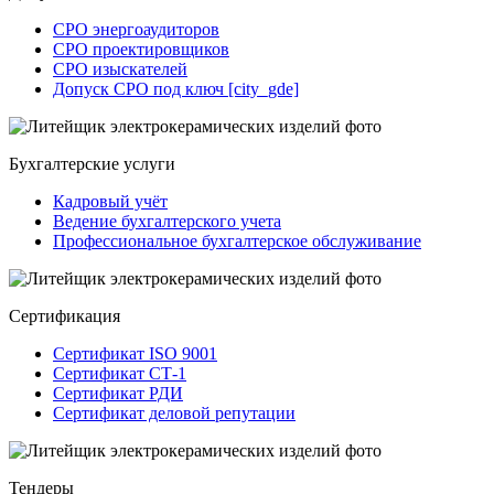
СРО энергоаудиторов
СРО проектировщиков
СРО изыскателей
Допуск СРО под ключ [city_gde]
Бухгалтерские услуги
Кадровый учёт
Ведение бухгалтерского учета
Профессиональное бухгалтерское обслуживание
Сертификация
Сертификат ISO 9001
Сертификат СТ-1
Сертификат РДИ
Сертификат деловой репутации
Тендеры