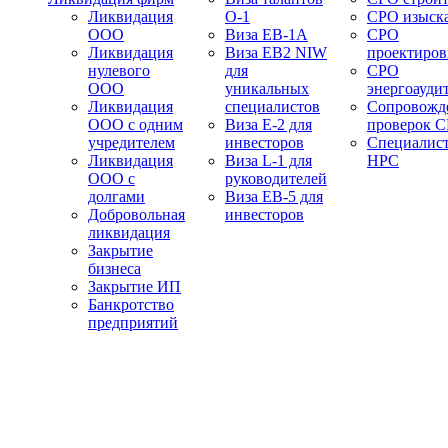
Ликвидация
О-1
СРО изыск
ООО
Виза EB-1A
СРО
Ликвидация
Виза EB2 NIW
проектиро
нулевого
для
СРО
ООО
уникальных
энергоауди
Ликвидация
специалистов
Сопровожд
ООО с одним
Виза E-2 для
проверок 
учредителем
инвесторов
Специалис
Ликвидация
Виза L-1 для
НРС
ООО с
руководителей
долгами
Виза EB-5 для
Добровольная
инвесторов
ликвидация
Закрытие
бизнеса
Закрытие ИП
Банкротство
предприятий