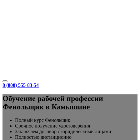
8 (800) 555-83-54
Обучение рабочей профессии
Фенольщик в Камышине
Полный курс Фенольщик
Срочное получение удостоверения
Заключаем договор с юридическими лицами
Полностью дистанционно