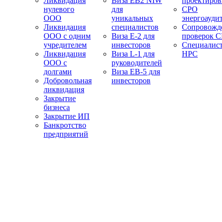
Ликвидация
Виза EB2 NIW
проектиро
нулевого
для
СРО
ООО
уникальных
энергоауди
Ликвидация
специалистов
Сопровожд
ООО с одним
Виза E-2 для
проверок 
учредителем
инвесторов
Специалис
Ликвидация
Виза L-1 для
НРС
ООО с
руководителей
долгами
Виза EB-5 для
Добровольная
инвесторов
ликвидация
Закрытие
бизнеса
Закрытие ИП
Банкротство
предприятий