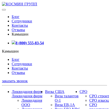
Блог
Сотрудники
Контакты
Отзывы
Камышин
8 (800) 555-83-54
Камышин
Блог
Сотрудники
Контакты
Отзывы
заказать звонок
Ликвидация фирм
Визы США
СРО
Ликвидация фирм
Виза талантов
СРО строит
Ликвидация
О-1
СРО изыск
ООО
Виза EB-1A
СРО