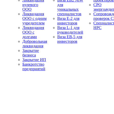
Ликвидация
Виза EB2 NIW
проектиро
нулевого
для
СРО
ООО
уникальных
энергоауди
Ликвидация
специалистов
Сопровожд
ООО с одним
Виза E-2 для
проверок 
учредителем
инвесторов
Специалис
Ликвидация
Виза L-1 для
НРС
ООО с
руководителей
долгами
Виза EB-5 для
Добровольная
инвесторов
ликвидация
Закрытие
бизнеса
Закрытие ИП
Банкротство
предприятий