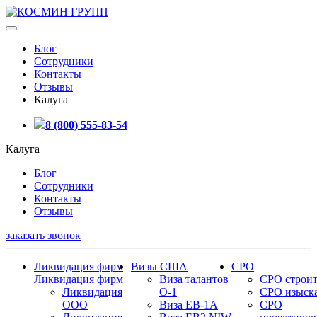
Блог
Сотрудники
Контакты
Отзывы
Калуга
8 (800) 555-83-54
Калуга
Блог
Сотрудники
Контакты
Отзывы
заказать звонок
Ликвидация фирм
Визы США
СРО
Ликвидация фирм
Виза талантов
СРО строит
Ликвидация
О-1
СРО изыск
ООО
Виза EB-1A
СРО