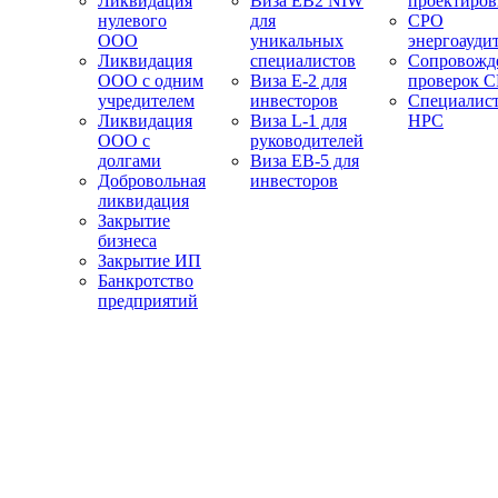
Ликвидация
Виза EB2 NIW
проектиро
нулевого
для
СРО
ООО
уникальных
энергоауди
Ликвидация
специалистов
Сопровожд
ООО с одним
Виза E-2 для
проверок 
учредителем
инвесторов
Специалис
Ликвидация
Виза L-1 для
НРС
ООО с
руководителей
долгами
Виза EB-5 для
Добровольная
инвесторов
ликвидация
Закрытие
бизнеса
Закрытие ИП
Банкротство
предприятий