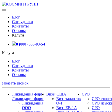
Блог
Сотрудники
Контакты
Отзывы
Калуга
8 (800) 555-83-54
Калуга
Блог
Сотрудники
Контакты
Отзывы
заказать звонок
Ликвидация фирм
Визы США
СРО
Ликвидация фирм
Виза талантов
СРО строит
Ликвидация
О-1
СРО изыск
ООО
Виза EB-1A
СРО