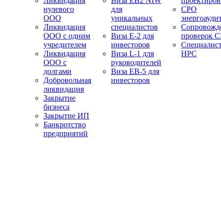
Ликвидация
Виза EB2 NIW
проектиро
нулевого
для
СРО
ООО
уникальных
энергоауди
Ликвидация
специалистов
Сопровожд
ООО с одним
Виза E-2 для
проверок 
учредителем
инвесторов
Специалис
Ликвидация
Виза L-1 для
НРС
ООО с
руководителей
долгами
Виза EB-5 для
Добровольная
инвесторов
ликвидация
Закрытие
бизнеса
Закрытие ИП
Банкротство
предприятий