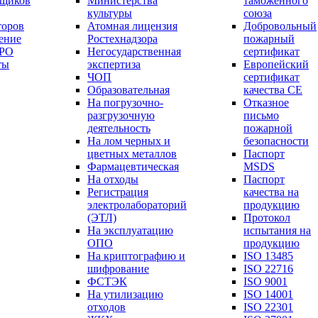
вщиков
Министерства
таможенного
культуры
союза
торов
Атомная лицензия
Добровольный
ение
Ростехнадзора
пожарный
СРО
Негосударственная
сертификат
ты
экспертиза
Европейский
ЧОП
сертификат
Образовательная
качества СЕ
На погрузочно-
Отказное
разгрузочную
письмо
деятельность
пожарной
На лом черных и
безопасности
цветных металлов
Паспорт
Фармацевтическая
МSDS
На отходы
Паспорт
Регистрация
качества на
электролабораторий
продукцию
(ЭТЛ)
Протокол
На эксплуатацию
испытания на
ОПО
продукцию
На криптографию и
ISO 13485
шифрование
ISO 22716
ФСТЭК
ISO 9001
На утилизацию
ISO 14001
отходов
ISO 22301