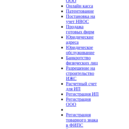
ООО
Онлайн касса
Патентование
Постановка на
учет НВОС
Продажа
готовых фирм
Юридические
адреса
Юридическое
обслуживание
Банкротство
физических лиц
Разрешение на
строительство
ИЖС
Расчетный счет
для ИП
Регистрация ИП
Регистрация
ООО
Регистрация
товарного знака
в ФИПС