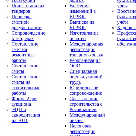
Госзакупки
долгов
бухгалте
Поиск и анализ
Внесение
учета
тендеров
изменений в
Восстан
Проверка
ЕГРЮЛ
бухгалте
сметной
Выписка из
учёта
документации
ЕГРЮЛ
Кадровы
Сопровождение
Изготовление
Професс
в тендерах
печатей
бухгалте
Составление
Международная
обслужи
смет на
регистрация
ремонтные
товарного знака
работы
Реорганизация
Составление
ООО
сметы
Специальная
Составление
оценка условий
сметы на
труда
строительные
Юридическое
работы
сопровождение
Форма 2 для
Согласование
аукциона
строительства с
ЭЦП и
Росавиацией
аккредитация
Международный
на ЭТП
бизнес
Налоговая
регистрация