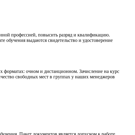
анной профессией, повысить разряд и квалификацию.
ате обучения выдаются свидетельство и удостоверение
 форматах: очном и дистанционном. Зачисление на курс
личество свободных мест в группах у наших менеджеров
бучения. Пакет документов является допуском к работе,