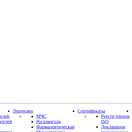
Лицензии
Сертификаты
елей
МЧС
Реестр членов
ателей
На алкоголь
ISO
Фармацевтическая
Декларация