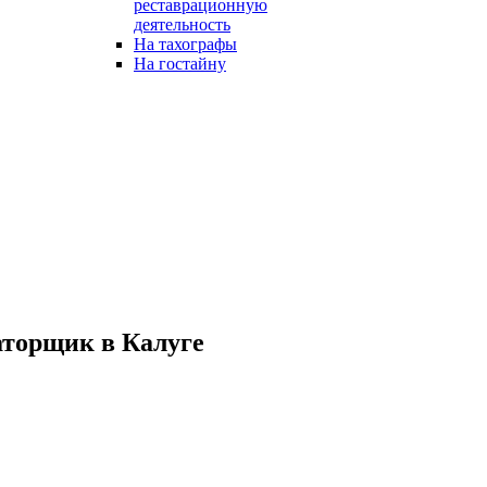
реставрационную
деятельность
На тахографы
На гостайну
аторщик в Калуге