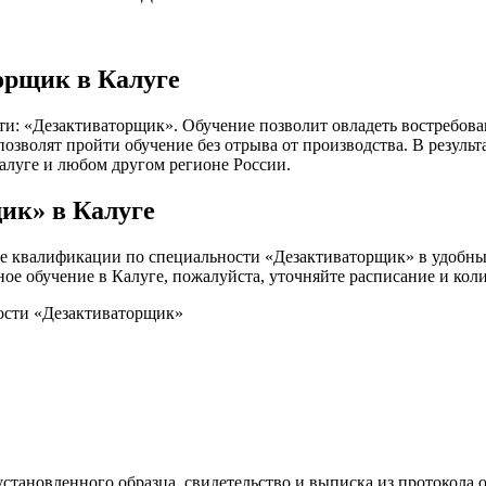
орщик в Калуге
ти: «Дезактиваторщик». Обучение позволит овладеть востребов
зволят пройти обучение без отрыва от производства. В результ
Калуге и любом другом регионе России.
ик» в Калуге
 квалификации по специальности «Дезактиваторщик» в удобных
чное обучение в Калуге, пожалуйста, уточняйте расписание и ко
ости «Дезактиваторщик»
становленного образца, свидетельство и выписка из протокола о