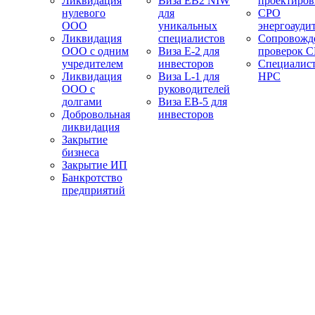
Ликвидация
Виза EB2 NIW
проектиро
нулевого
для
СРО
ООО
уникальных
энергоауди
Ликвидация
специалистов
Сопровожд
ООО с одним
Виза E-2 для
проверок 
учредителем
инвесторов
Специалис
Ликвидация
Виза L-1 для
НРС
ООО с
руководителей
долгами
Виза EB-5 для
Добровольная
инвесторов
ликвидация
Закрытие
бизнеса
Закрытие ИП
Банкротство
предприятий