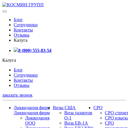
Блог
Сотрудники
Контакты
Отзывы
Калуга
8 (800) 555-83-54
Калуга
Блог
Сотрудники
Контакты
Отзывы
заказать звонок
Ликвидация фирм
Визы США
СРО
Ликвидация фирм
Виза талантов
СРО строит
Ликвидация
О-1
СРО изыск
ООО
Виза EB-1A
СРО