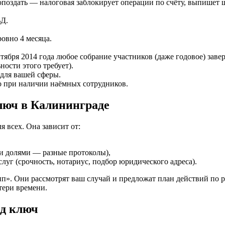
опоздать — налоговая заблокирует операции по счёту, выпишет 
Д.
ровно 4 месяца.
ября 2014 года любое собрание участников (даже годовое) заверя
ности этого требует).
 для вашей сферы.
о при наличии наёмных сотрудников.
люч в Калининграде
 всех. Она зависит от:
ми долями — разные протоколы),
уг (срочность, нотариус, подбор юридического адреса).
упп». Они рассмотрят ваш случай и предложат план действий 
тери времени.
од ключ