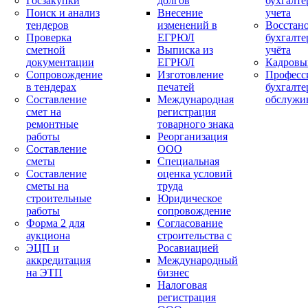
Госзакупки
долгов
бухгалте
Поиск и анализ
Внесение
учета
тендеров
изменений в
Восстан
Проверка
ЕГРЮЛ
бухгалте
сметной
Выписка из
учёта
документации
ЕГРЮЛ
Кадровы
Сопровождение
Изготовление
Професс
в тендерах
печатей
бухгалте
Составление
Международная
обслужи
смет на
регистрация
ремонтные
товарного знака
работы
Реорганизация
Составление
ООО
сметы
Специальная
Составление
оценка условий
сметы на
труда
строительные
Юридическое
работы
сопровождение
Форма 2 для
Согласование
аукциона
строительства с
ЭЦП и
Росавиацией
аккредитация
Международный
на ЭТП
бизнес
Налоговая
регистрация