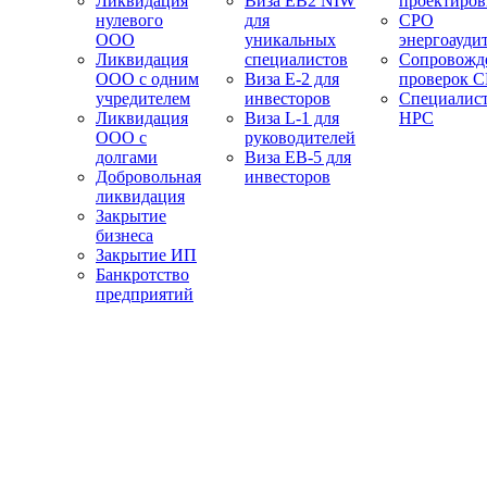
Ликвидация
Виза EB2 NIW
проектиро
нулевого
для
СРО
ООО
уникальных
энергоауди
Ликвидация
специалистов
Сопровожд
ООО с одним
Виза E-2 для
проверок 
учредителем
инвесторов
Специалис
Ликвидация
Виза L-1 для
НРС
ООО с
руководителей
долгами
Виза EB-5 для
Добровольная
инвесторов
ликвидация
Закрытие
бизнеса
Закрытие ИП
Банкротство
предприятий