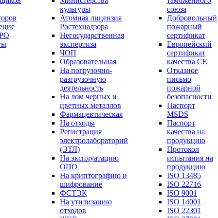
вщиков
Министерства
таможенного
культуры
союза
торов
Атомная лицензия
Добровольный
ение
Ростехнадзора
пожарный
СРО
Негосударственная
сертификат
ты
экспертиза
Европейский
ЧОП
сертификат
Образовательная
качества СЕ
На погрузочно-
Отказное
разгрузочную
письмо
деятельность
пожарной
На лом черных и
безопасности
цветных металлов
Паспорт
Фармацевтическая
МSDS
На отходы
Паспорт
Регистрация
качества на
электролабораторий
продукцию
(ЭТЛ)
Протокол
На эксплуатацию
испытания на
ОПО
продукцию
На криптографию и
ISO 13485
шифрование
ISO 22716
ФСТЭК
ISO 9001
На утилизацию
ISO 14001
отходов
ISO 22301