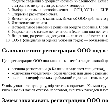
подайте сведения о среднесписочной численности. Если 
статуса вас не допустят до многих тендеров.
Выбор системы налогообложения — ОСН, УСН или ЕНВ
Открытие расчётного счёта.
Внесение уставного капитала. Закон об ООО даёт на это 
Изготовление печати.
Нотариальное заверение решений общего собрания. С сент
Уведомление о начале деятельности (если ваш вид деятель
Лицензии, разрешения, допуски — если они обязательны
СОУТ (специальная оценка условий труда) — обязательн
Сколько стоит регистрация ООО под к
Цена регистрации ООО под ключ не может быть одинаковой для
региона регистрации (в Калининграде своя специфика),
количества учредителей (один человек или двое с разны
наличия специфических требований и дополнительных усл
Чтобы узнать точную цену, обратитесь к юристам «Космин гр
ключ избавит вас от отказов налоговой, скрытых расходов и по
Зачем заказывать регистрацию ООО п