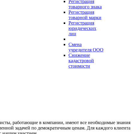
Регистрация
товарного знака
Регистрация
товарной марки
Регистрация
юридических
лиц
Смена
учредителя ООО
Снижение
кадастровой
стоимости
сты, работающие в компании, имеют все необходимые знания
вленной задачей по демократичным ценам. Для каждого клиента
с нашим участием.