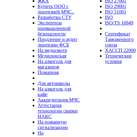
ЖКХ
ISO 27001
Купить ООО с
ISO 29001
лицензией МЧС..
ISO 51001
Разработка СТУ
ISO
Экспертиза
ISO/TS 16949
промышленной
безопасности
Сертификат
Продление и аудит
Таможенного
лицензии ФСБ
союза
На медосмотр
ХАССП 22000
Медицинская
Технические
На алкоголь для
условия
магазинов
Пожарная
Для автошколы
На алкоголь для
кафе
Аккредитация МЧС
Аттестация
технологии сварки
НАКС
На пожарную
сигнализацию
На