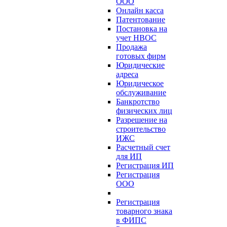
ООО
Онлайн касса
Патентование
Постановка на
учет НВОС
Продажа
готовых фирм
Юридические
адреса
Юридическое
обслуживание
Банкротство
физических лиц
Разрешение на
строительство
ИЖС
Расчетный счет
для ИП
Регистрация ИП
Регистрация
ООО
Регистрация
товарного знака
в ФИПС