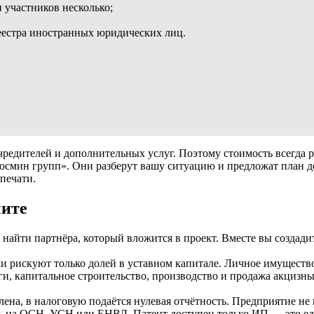
 участников несколько;
еестра иностранных юридических лиц.
чредителей и дополнительных услуг. Поэтому стоимость всегда 
«Космин групп». Они разберут вашу ситуацию и предложат план
печати.
чите
 найти партнёра, который вложится в проект. Вместе вы создад
 рискуют только долей в уставном капитале. Личное имущество
ги, капитальное строительство, производство и продажа акцизны
лена, в налоговую подаётся нулевая отчётность. Предприятие не 
ь на ОСН, УСН или ЕНВД. Патент доступен только ИП — это ед