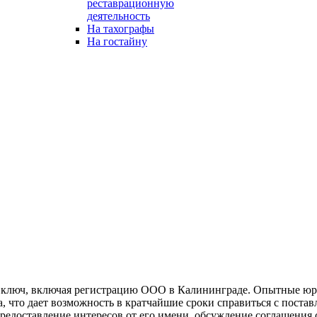
реставрационную
деятельность
На тахографы
На гостайну
 ключ, включая регистрацию ООО в Калининграде. Опытные юри
, что дает возможность в кратчайшие сроки справиться с поста
редоставление интересов от его имени, обсуждение соглашения 