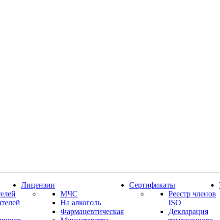
Лицензии
Сертификаты
елей
МЧС
Реестр членов
ателей
На алкоголь
ISO
Фармацевтическая
Декларация