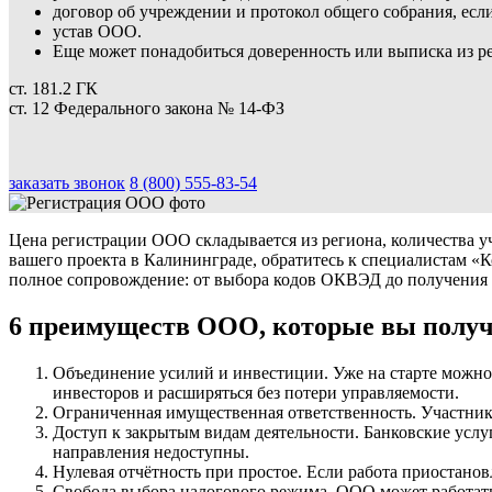
договор об учреждении и протокол общего собрания, если
устав ООО.
Еще может понадобиться доверенность или выписка из р
ст. 181.2 ГК
ст. 12 Федерального закона № 14-ФЗ
заказать звонок
8 (800) 555-83-54
Цена регистрации ООО складывается из региона, количества у
вашего проекта в Калининграде, обратитесь к специалистам 
полное сопровождение: от выбора кодов ОКВЭД до получения 
6 преимуществ ООО, которые вы полу
Объединение усилий и инвестиции. Уже на старте можно
инвесторов и расширяться без потери управляемости.
Ограниченная имущественная ответственность. Участники
Доступ к закрытым видам деятельности. Банковские услу
направления недоступны.
Нулевая отчётность при простое. Если работа приостанов
Свобода выбора налогового режима. ООО может работат