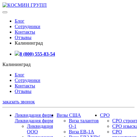
Блог
Сотрудники
Контакты
Отзывы
Калининград
8 (800) 555-83-54
Калининград
Блог
Сотрудники
Контакты
Отзывы
заказать звонок
Ликвидация фирм
Визы США
СРО
Ликвидация фирм
Виза талантов
СРО строит
Ликвидация
О-1
СРО изыск
ООО
Виза EB-1A
СРО