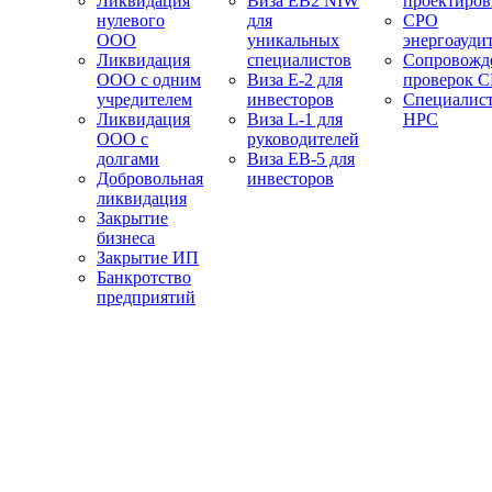
Ликвидация
Виза EB2 NIW
проектиро
нулевого
для
СРО
ООО
уникальных
энергоауди
Ликвидация
специалистов
Сопровожд
ООО с одним
Виза E-2 для
проверок 
учредителем
инвесторов
Специалис
Ликвидация
Виза L-1 для
НРС
ООО с
руководителей
долгами
Виза EB-5 для
Добровольная
инвесторов
ликвидация
Закрытие
бизнеса
Закрытие ИП
Банкротство
предприятий