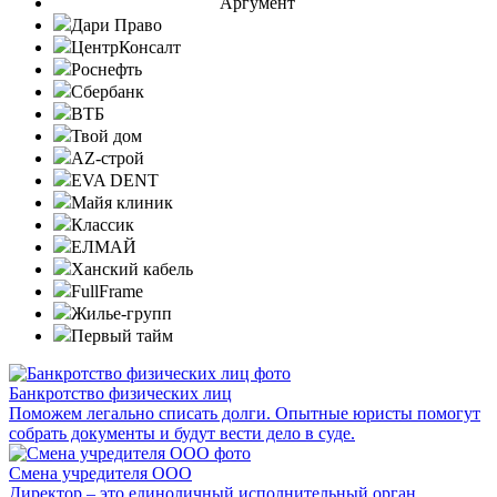
Аргумент
Дари Право
ЦентрКонсалт
Роснефть
Сбербанк
ВТБ
Твой дом
AZ-строй
EVA DENT
Майя клиник
Классик
ЕЛМАЙ
Ханский кабель
FullFrame
Жилье-групп
Первый тайм
Банкротство физических лиц
Поможем легально списать долги. Опытные юристы помогут
собрать документы и будут вести дело в суде.
Смена учредителя ООО
Директор – это единоличный исполнительный орган,