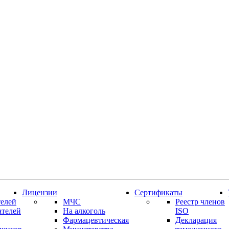
Лицензии
Сертификаты
елей
МЧС
Реестр членов
ателей
На алкоголь
ISO
Фармацевтическая
Декларация