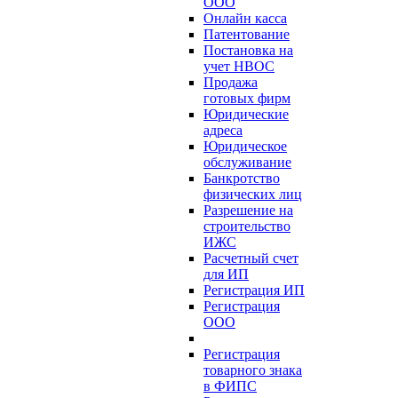
ООО
Онлайн касса
Патентование
Постановка на
учет НВОС
Продажа
готовых фирм
Юридические
адреса
Юридическое
обслуживание
Банкротство
физических лиц
Разрешение на
строительство
ИЖС
Расчетный счет
для ИП
Регистрация ИП
Регистрация
ООО
Регистрация
товарного знака
в ФИПС