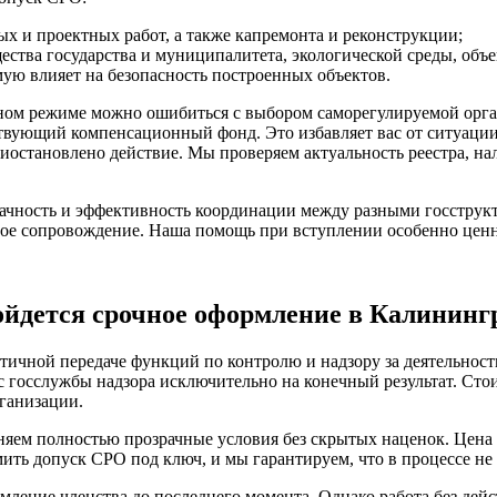
х и проектных работ, а также капремонта и реконструкции;
ества государства и муниципалитета, экологической среды, об
мую влияет на безопасность построенных объектов.
ном режиме можно ошибиться с выбором саморегулируемой орга
ующий компенсационный фонд. Это избавляет вас от ситуации, 
приостановлено действие. Мы проверяем актуальность реестра, н
рачность и эффективность координации между разными госструк
ое сопровождение. Наша помощь при вступлении особенно ценн
ойдется срочное оформление в Калининг
стичной передаче функций по контролю и надзору за деятельнос
с госслужбы надзора исключительно на конечный результат. Ст
ганизации.
яем полностью прозрачные условия без скрытых наценок. Цена 
ить допуск СРО под ключ, и мы гарантируем, что в процессе не
ние членства до последнего момента. Однако работа без действ