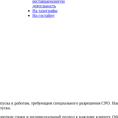
реставрационную
деятельность
На тахографы
На гостайну
опуска к работам, требующим специального разрешения СРО. Н
пуска.
ороткие сроки и индивидуальный подход к каждому клиенту. Обр