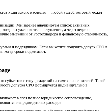
ъектов культурного наследия — любой ущерб, который может
низации. Мы заранее анализируем список активных
когда вы уже оплатили вступление, а через неделю
аличие замечаний от Ростехнадзора и финансовую стабильность,
турами и подрядчиком. Если вы хотите получить допуск СРО в
а, когда сроки поджимают.
раде
тью субъектов с госучреждений на самих исполнителей. Такой
оимость допуска СРО формируется индивидуально в
включает в себя полное юридическое сопровождение,
 появится непредвиденных расходов.
ующего свидетельства на объектах, где оно требуется по