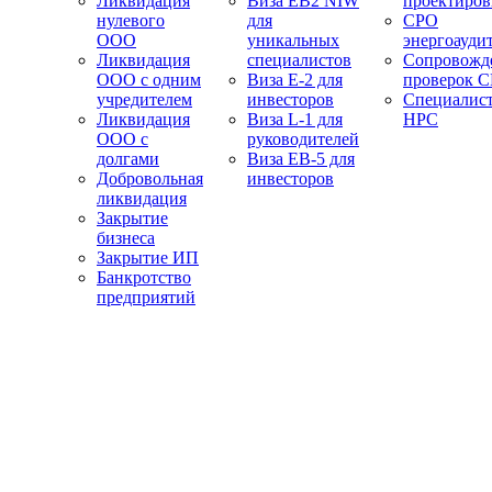
Ликвидация
Виза EB2 NIW
проектиро
нулевого
для
СРО
ООО
уникальных
энергоауди
Ликвидация
специалистов
Сопровожд
ООО с одним
Виза E-2 для
проверок 
учредителем
инвесторов
Специалис
Ликвидация
Виза L-1 для
НРС
ООО с
руководителей
долгами
Виза EB-5 для
Добровольная
инвесторов
ликвидация
Закрытие
бизнеса
Закрытие ИП
Банкротство
предприятий