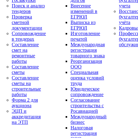
Госзакупки
долгов
бухгалте
Поиск и анализ
Внесение
учета
тендеров
изменений в
Восстан
Проверка
ЕГРЮЛ
бухгалте
сметной
Выписка из
учёта
документации
ЕГРЮЛ
Кадровы
Сопровождение
Изготовление
Професс
в тендерах
печатей
бухгалте
Составление
Международная
обслужи
смет на
регистрация
ремонтные
товарного знака
работы
Реорганизация
Составление
ООО
сметы
Специальная
Составление
оценка условий
сметы на
труда
строительные
Юридическое
работы
сопровождение
Форма 2 для
Согласование
аукциона
строительства с
ЭЦП и
Росавиацией
аккредитация
Международный
на ЭТП
бизнес
Налоговая
регистрация