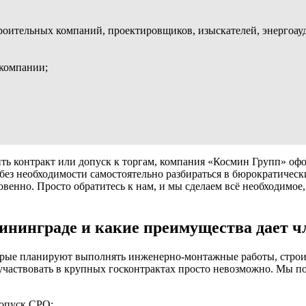
роительных компаний, проектировщиков, изыскателей, энергоауди
 компании;
ь контракт или допуск к торгам, компания «Космин Групп» офор
о без необходимости самостоятельно разбираться в бюрократичес
овенно. Просто обратитесь к нам, и мы сделаем всё необходимо
ининграде и какие преимущества дает ч
рые планируют выполнять инженерно-монтажные работы, строит
участвовать в крупных госконтрактах просто невозможно. Мы п
допуск СРО: