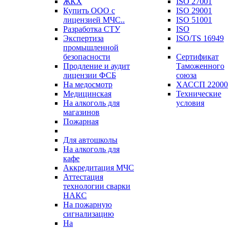
ЖКХ
ISO 27001
Купить ООО с
ISO 29001
лицензией МЧС..
ISO 51001
Разработка СТУ
ISO
Экспертиза
ISO/TS 16949
промышленной
безопасности
Сертификат
Продление и аудит
Таможенного
лицензии ФСБ
союза
На медосмотр
ХАССП 22000
Медицинская
Технические
На алкоголь для
условия
магазинов
Пожарная
Для автошколы
На алкоголь для
кафе
Аккредитация МЧС
Аттестация
технологии сварки
НАКС
На пожарную
сигнализацию
На