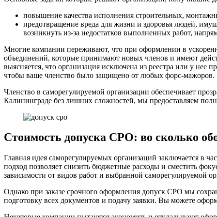
повышение качества исполнения строительных, монтажны
предотвращение вреда для жизни и здоровья людей, имущ
возникнуть из-за недостатков выполненных работ, напря
Многие компании переживают, что при оформлении в ускорен
объединений, которые принимают новых членов и имеют действ
выясняется, что организация исключена из реестра или у нее 
чтобы ваше членство было защищено от любых форс-мажоров.
Членство в саморегулируемой организации обеспечивает проз
Калининграде без лишних сложностей, мы предоставляем полн
Стоимость допуска СРО: во сколько об
Главная идея саморегулируемых организаций заключается в ча
подход позволяет снизить бюджетные расходы и сместить фоку
зависимости от видов работ и выбранной саморегулируемой ор
Однако при заказе срочного оформления допуск СРО мы сохран
подготовку всех документов и подачу заявки. Вы можете оформ
Некоторые компании пытаются экономить и откладывают оформле