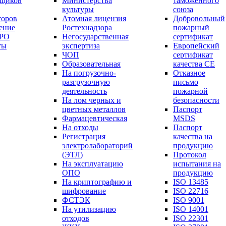
вщиков
Министерства
таможенного
культуры
союза
торов
Атомная лицензия
Добровольный
ение
Ростехнадзора
пожарный
СРО
Негосударственная
сертификат
ты
экспертиза
Европейский
ЧОП
сертификат
Образовательная
качества СЕ
На погрузочно-
Отказное
разгрузочную
письмо
деятельность
пожарной
На лом черных и
безопасности
цветных металлов
Паспорт
Фармацевтическая
МSDS
На отходы
Паспорт
Регистрация
качества на
электролабораторий
продукцию
(ЭТЛ)
Протокол
На эксплуатацию
испытания на
ОПО
продукцию
На криптографию и
ISO 13485
шифрование
ISO 22716
ФСТЭК
ISO 9001
На утилизацию
ISO 14001
отходов
ISO 22301