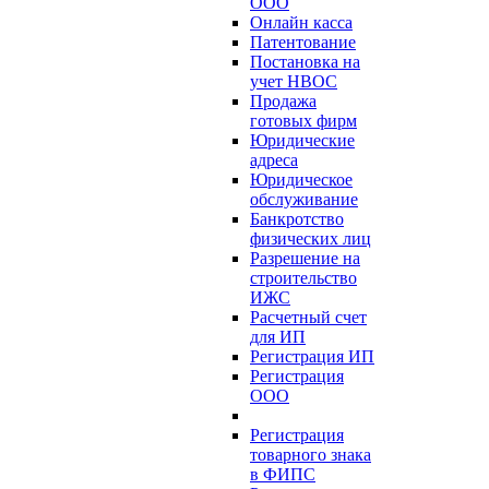
ООО
Онлайн касса
Патентование
Постановка на
учет НВОС
Продажа
готовых фирм
Юридические
адреса
Юридическое
обслуживание
Банкротство
физических лиц
Разрешение на
строительство
ИЖС
Расчетный счет
для ИП
Регистрация ИП
Регистрация
ООО
Регистрация
товарного знака
в ФИПС