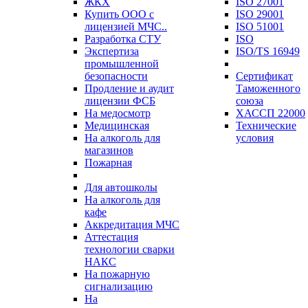
ЖКХ
ISO 27001
Купить ООО с
ISO 29001
лицензией МЧС..
ISO 51001
Разработка СТУ
ISO
Экспертиза
ISO/TS 16949
промышленной
безопасности
Сертификат
Продление и аудит
Таможенного
лицензии ФСБ
союза
На медосмотр
ХАССП 22000
Медицинская
Технические
На алкоголь для
условия
магазинов
Пожарная
Для автошколы
На алкоголь для
кафе
Аккредитация МЧС
Аттестация
технологии сварки
НАКС
На пожарную
сигнализацию
На