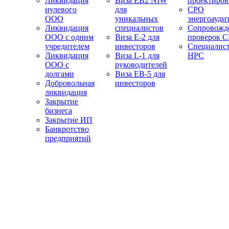
Ликвидация
Виза EB2 NIW
проектиро
нулевого
для
СРО
ООО
уникальных
энергоауди
Ликвидация
специалистов
Сопровожд
ООО с одним
Виза E-2 для
проверок 
учредителем
инвесторов
Специалис
Ликвидация
Виза L-1 для
НРС
ООО с
руководителей
долгами
Виза EB-5 для
Добровольная
инвесторов
ликвидация
Закрытие
бизнеса
Закрытие ИП
Банкротство
предприятий