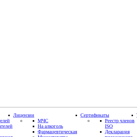
Лицензии
Сертификаты
елей
МЧС
Реестр членов
ателей
На алкоголь
ISO
Фармацевтическая
Декларация