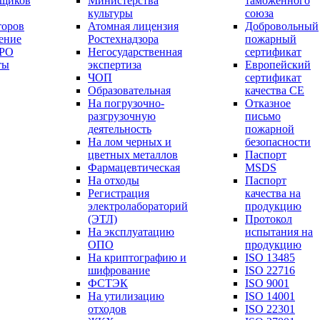
вщиков
Министерства
таможенного
культуры
союза
торов
Атомная лицензия
Добровольный
ение
Ростехнадзора
пожарный
СРО
Негосударственная
сертификат
ты
экспертиза
Европейский
ЧОП
сертификат
Образовательная
качества СЕ
На погрузочно-
Отказное
разгрузочную
письмо
деятельность
пожарной
На лом черных и
безопасности
цветных металлов
Паспорт
Фармацевтическая
МSDS
На отходы
Паспорт
Регистрация
качества на
электролабораторий
продукцию
(ЭТЛ)
Протокол
На эксплуатацию
испытания на
ОПО
продукцию
На криптографию и
ISO 13485
шифрование
ISO 22716
ФСТЭК
ISO 9001
На утилизацию
ISO 14001
отходов
ISO 22301