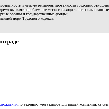
 прозрачность и четкую регламентированность трудовых отношен
время выявлять проблемные места и находить неиспользованные
зорные органы и государственные фонды;
анией норм Трудового кодекса.
инграде
ровождения
по ведению учета кадров для вашей компании, свяжи