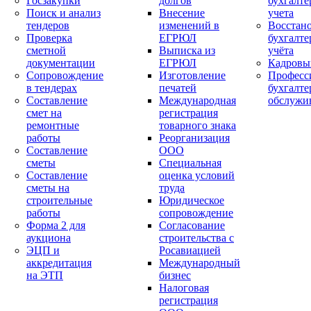
Госзакупки
долгов
бухгалте
Поиск и анализ
Внесение
учета
тендеров
изменений в
Восстан
Проверка
ЕГРЮЛ
бухгалте
сметной
Выписка из
учёта
документации
ЕГРЮЛ
Кадровы
Сопровождение
Изготовление
Професс
в тендерах
печатей
бухгалте
Составление
Международная
обслужи
смет на
регистрация
ремонтные
товарного знака
работы
Реорганизация
Составление
ООО
сметы
Специальная
Составление
оценка условий
сметы на
труда
строительные
Юридическое
работы
сопровождение
Форма 2 для
Согласование
аукциона
строительства с
ЭЦП и
Росавиацией
аккредитация
Международный
на ЭТП
бизнес
Налоговая
регистрация