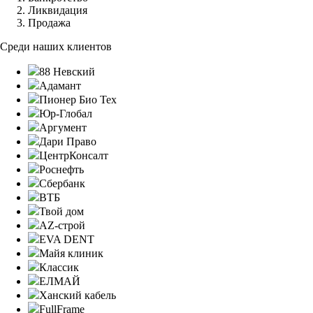
Ликвидация
Продажа
Среди наших клиентов
88 Невский
Адамант
Пионер Био Тех
Юр-Глобал
Аргумент
Дари Право
ЦентрКонсалт
Роснефть
Сбербанк
ВТБ
Твой дом
AZ-строй
EVA DENT
Майя клиник
Классик
ЕЛМАЙ
Ханский кабель
FullFrame