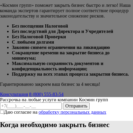
«Космин групп» поможет закрыть бизнес быстро и легко! Наша
команда экспертов гарантирует полное соответствие процедур
законодательству и значительное снижение рисков.
Без посещения Налоговой
Без последствий для Директора и Учредителей
Без Налоговой Проверки
С любыми долгами
Законно снимем ограничения на ликвидацию
Сокращение времени на закрытие бизнеса до
минимума;
Максимальную сохранность документов и
конфиденциальность информации;
Поддержку на всех этапах процесса закрытия бизнеса.
Гарантированно закроем ваш бизнес за 4 месяца!
Консультация
8 (800) 555-83-54
Рассрочка на любые услуги компании Космин групп
Даю согласие на
обработку персональных данных
Когда необходимо закрыть бизнес