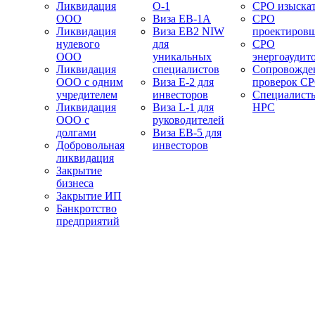
Ликвидация
О-1
СРО изыска
ООО
Виза EB-1A
СРО
Ликвидация
Виза EB2 NIW
проектиров
нулевого
для
СРО
ООО
уникальных
энергоаудит
Ликвидация
специалистов
Сопровожде
ООО с одним
Виза E-2 для
проверок С
учредителем
инвесторов
Специалист
Ликвидация
Виза L-1 для
НРС
ООО с
руководителей
долгами
Виза EB-5 для
Добровольная
инвесторов
ликвидация
Закрытие
бизнеса
Закрытие ИП
Банкротство
предприятий