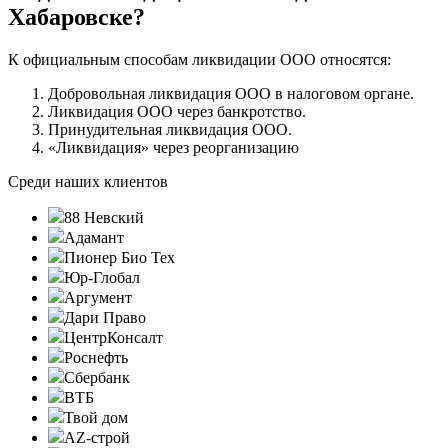
Хабаровске?
К официальным способам ликвидации ООО относятся:
Добровольная ликвидация ООО в налоговом органе.
Ликвидация ООО через банкротство.
Принудительная ликвидация ООО.
«Ликвидация» через реорганизацию
Среди наших клиентов
88 Невский
Адамант
Пионер Био Тех
Юр-Глобал
Аргумент
Дари Право
ЦентрКонсалт
Роснефть
Сбербанк
ВТБ
Твой дом
AZ-строй