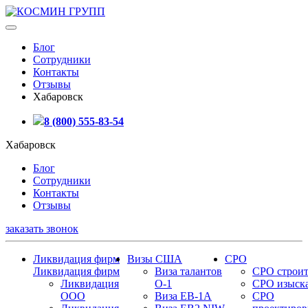
Блог
Сотрудники
Контакты
Отзывы
Хабаровск
8 (800) 555-83-54
Хабаровск
Блог
Сотрудники
Контакты
Отзывы
заказать звонок
Ликвидация фирм
Визы США
СРО
Ликвидация фирм
Виза талантов
СРО строит
Ликвидация
О-1
СРО изыск
ООО
Виза EB-1A
СРО