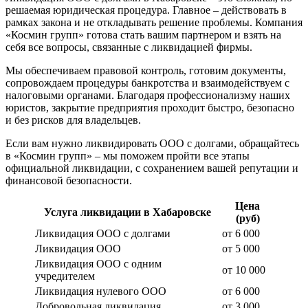
решаемая юридическая процедура. Главное – действовать в
рамках закона и не откладывать решение проблемы. Компания
«Космин групп» готова стать вашим партнером и взять на
себя все вопросы, связанные с ликвидацией фирмы.
Мы обеспечиваем правовой контроль, готовим документы,
сопровождаем процедуры банкротства и взаимодействуем с
налоговыми органами. Благодаря профессионализму наших
юристов, закрытие предприятия проходит быстро, безопасно
и без рисков для владельцев.
Если вам нужно ликвидировать ООО с долгами, обращайтесь
в «Космин групп» – мы поможем пройти все этапы
официальной ликвидации, с сохранением вашей репутации и
финансовой безопасности.
Цена
Услуга ликвидации в Хабаровске
(руб)
Ликвидация ООО с долгами
от 6 000
Ликвидация ООО
от 5 000
Ликвидация ООО с одним
от 10 000
учредителем
Ликвидация нулевого ООО
от 6 000
Добровольная ликвидация
от 3 000