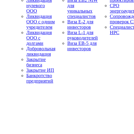
Ликвидация
Виза EB2 NIW
проектиро
нулевого
для
СРО
ООО
уникальных
энергоауди
Ликвидация
специалистов
Сопровожд
ООО с одним
Виза E-2 для
проверок 
учредителем
инвесторов
Специалис
Ликвидация
Виза L-1 для
НРС
ООО с
руководителей
долгами
Виза EB-5 для
Добровольная
инвесторов
ликвидация
Закрытие
бизнеса
Закрытие ИП
Банкротство
предприятий