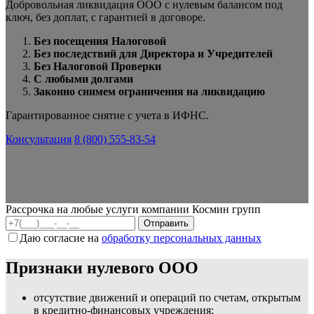
Добровольная ликвидация ООО с нулевым балансом под
ключ, без доплат, с гарантией в договоре.
Без посещения Налоговой
Без последствий для Директора и Учредителей
Без Налоговой Проверки
С любыми долгами
Законно снимем ограничения на ликвидацию
Гарантированное снятие с учета в ИФНС.
Консультация
8 (800) 555-83-54
Рассрочка на любые услуги компании Космин групп
Даю согласие на
обработку персональных данных
Признаки нулевого ООО
отсутствие движений и операций по счетам, открытым
в кредитно-финансовых учреждения;