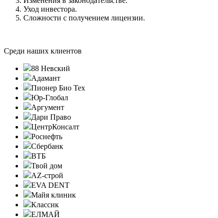
Изменения в законодательстве.
Уход инвестора.
Сложности с получением лицензии.
Среди наших клиентов
88 Невский
Адамант
Пионер Био Тех
Юр-Глобал
Аргумент
Дари Право
ЦентрКонсалт
Роснефть
Сбербанк
ВТБ
Твой дом
AZ-строй
EVA DENT
Майя клиник
Классик
ЕЛМАЙ