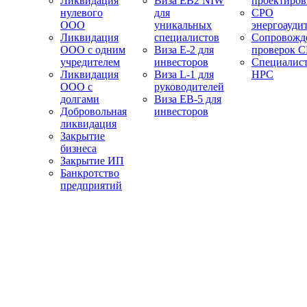
Ликвидация
Виза EB2 NIW
проектиро
нулевого
для
СРО
ООО
уникальных
энергоауди
Ликвидация
специалистов
Сопровожд
ООО с одним
Виза E-2 для
проверок 
учредителем
инвесторов
Специалис
Ликвидация
Виза L-1 для
НРС
ООО с
руководителей
долгами
Виза EB-5 для
Добровольная
инвесторов
ликвидация
Закрытие
бизнеса
Закрытие ИП
Банкротство
предприятий