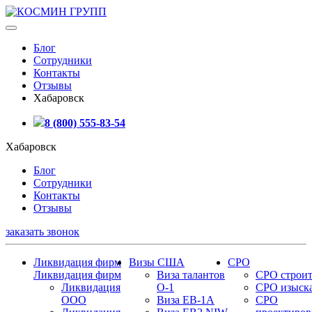
Блог
Сотрудники
Контакты
Отзывы
Хабаровск
8 (800) 555-83-54
Хабаровск
Блог
Сотрудники
Контакты
Отзывы
заказать звонок
Ликвидация фирм
Визы США
СРО
Ликвидация фирм
Виза талантов
СРО строит
Ликвидация
О-1
СРО изыск
ООО
Виза EB-1A
СРО