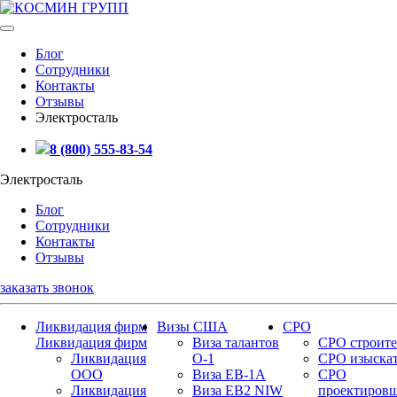
Блог
Сотрудники
Контакты
Отзывы
Электросталь
8 (800) 555-83-54
Электросталь
Блог
Сотрудники
Контакты
Отзывы
заказать звонок
Ликвидация фирм
Визы США
СРО
Ликвидация фирм
Виза талантов
СРО строите
Ликвидация
О-1
СРО изыска
ООО
Виза EB-1A
СРО
Ликвидация
Виза EB2 NIW
проектиров