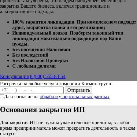
процесса. Мы уверены, что
найдем наилучшее решение для
закрытия Вашего бизнеса, включая традиционные и
альтернативные подходы.
100% гарантия ликвидации. При комплексном подходе:
аудит, выработка плана и его реализация;
Индивидуальный подход. Подберем законный тип
ликвидации максимально подходящий под Ваши
нужды.
Без посещения Налоговой
Без последствий
Без Налоговой Проверки
С любыми долгами
Консультация
8 (800) 555-83-54
Рассрочка на любые услуги компании Космин групп
Даю согласие на
обработку персональных данных
Основания закрытия ИП
Для закрытия ИП не нужны уважительные причины, в любое
время предприниматель может прекратить деятельность в таком
статусе.