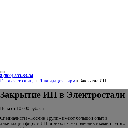
8 (800) 555-83-54
Главная страница
»
Ликвидация фирм
»
Закрытие ИП
Закрытие ИП в Электростали
Цена от 10 000 рублей
Специалисты «Космин Групп» имеют большой опыт в
ликвидации фирм и ИП, и знают все «подводные камни» этого