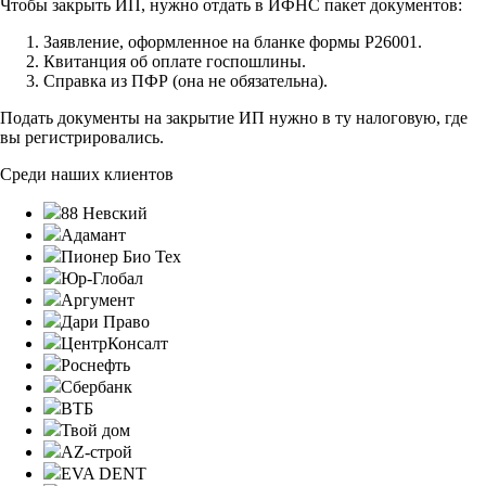
Чтобы закрыть ИП, нужно отдать в ИФНС пакет документов:
Заявление, оформленное на бланке формы Р26001.
Квитанция об оплате госпошлины.
Справка из ПФР (она не обязательна).
Подать документы на закрытие ИП нужно в ту налоговую, где
вы регистрировались.
Среди наших клиентов
88 Невский
Адамант
Пионер Био Тех
Юр-Глобал
Аргумент
Дари Право
ЦентрКонсалт
Роснефть
Сбербанк
ВТБ
Твой дом
AZ-строй
EVA DENT