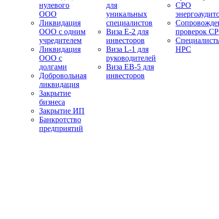
нулевого
для
СРО
ООО
уникальных
энергоаудит
Ликвидация
специалистов
Сопровожде
ООО с одним
Виза E-2 для
проверок С
учредителем
инвесторов
Специалист
Ликвидация
Виза L-1 для
НРС
ООО с
руководителей
долгами
Виза EB-5 для
Добровольная
инвесторов
ликвидация
Закрытие
бизнеса
Закрытие ИП
Банкротство
предприятий