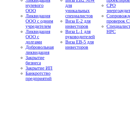
Ликвидация
Виза EB2 NIW
проектиро
нулевого
для
СРО
ООО
уникальных
энергоауди
Ликвидация
специалистов
Сопровожд
ООО с одним
Виза E-2 для
проверок 
учредителем
инвесторов
Специалис
Ликвидация
Виза L-1 для
НРС
ООО с
руководителей
долгами
Виза EB-5 для
Добровольная
инвесторов
ликвидация
Закрытие
бизнеса
Закрытие ИП
Банкротство
предприятий