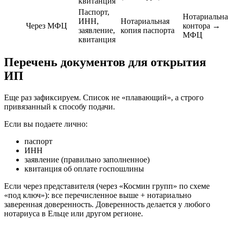
квитанция
Паспорт,
Нотариальна
ИНН,
Нотариальная
Через МФЦ
контора →
заявление,
копия паспорта
МФЦ
квитанция
Перечень документов для открытия
ИП
Еще раз зафиксируем. Список не «плавающий», а строго
привязанный к способу подачи.
Если вы подаете лично:
паспорт
ИНН
заявление (правильно заполненное)
квитанция об оплате госпошлины
Если через представителя (через «Космин групп» по схеме
«под ключ»): все перечисленное выше + нотариально
заверенная доверенность. Доверенность делается у любого
нотариуса в Ельце или другом регионе.