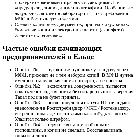
проверке серьезными штрафными санкциями. Не
«предупреждением», а именно штрафами. Особенно это
актуально для электролабораторий — там требования
МЧС и Ростехнадзора жесткие.
Сделать копии всех документов, причем в двух видах:
бумажные копии и электронные версии (скан/фото).
Храните их раздельно.
Частые ошибки начинающих
предпринимателей в Ельце
Ошибка №1 — путают личную подачу и подачу через
МФЦ, приходят не с тем набором копий. В МФЦ нужна
именно нотариальная копия паспорта, а не простая.
Ошибка №2 — экономят на доверенности, пытаются
подать через родственника без нотариального заверения.
Такая подача не будет принята.
Ошибка №3 — после получения статуса ИП не подают
уведомления в Роспотребнадзор / МЧС / Ростехнадзор,
искренне полагая, что это «само как-нибудь уладится».
Уладится только штрафом.
Ошибка №4 — теряют квитанцию об оплате
госпошлины, а копии не сделали. Восстанавливать
сложно и долго.