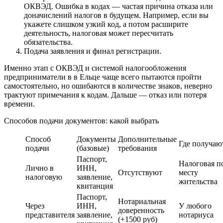
ОКВЭД. Ошибка в кодах — частая причина отказа или
доначислений налогов в будущем. Например, если вы
укажете слишком узкий код, а потом расширите
деятельность, налоговая может пересчитать
обязательства.
Подача заявления и финал регистрации.
Именно этап с ОКВЭД и системой налогообложения
предприниматели в в Ельце чаще всего пытаются пройти
самостоятельно, но ошибаются в количестве знаков, неверно
трактуют примечания к кодам. Дальше — отказ или потеря
времени.
Способов подачи документов: какой выбрать
Способ
Документы
Дополнительные
Где получаю
подачи
(базовые)
требования
Паспорт,
Налоговая п
Лично в
ИНН,
Отсутствуют
месту
налоговую
заявление,
жительства
квитанция
Паспорт,
Нотариальная
Через
ИНН,
У любого
доверенность
представителя
заявление,
нотариуса
(+1500 руб)