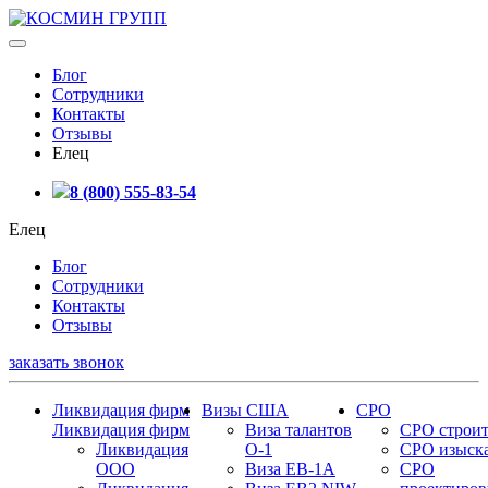
Блог
Сотрудники
Контакты
Отзывы
Елец
8 (800) 555-83-54
Елец
Блог
Сотрудники
Контакты
Отзывы
заказать звонок
Ликвидация фирм
Визы США
СРО
Ликвидация фирм
Виза талантов
СРО строит
Ликвидация
О-1
СРО изыск
ООО
Виза EB-1A
СРО