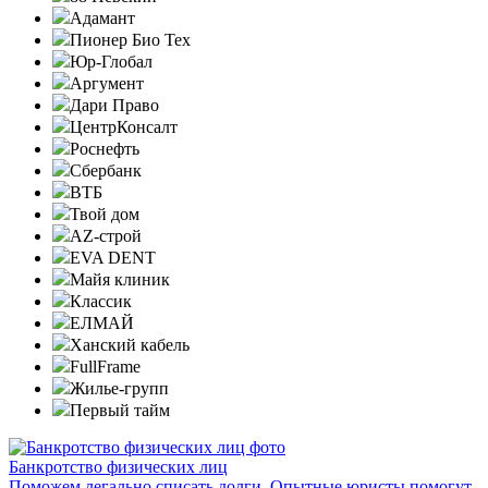
Адамант
Пионер Био Тех
Юр-Глобал
Аргумент
Дари Право
ЦентрКонсалт
Роснефть
Сбербанк
ВТБ
Твой дом
AZ-строй
EVA DENT
Майя клиник
Классик
ЕЛМАЙ
Ханский кабель
FullFrame
Жилье-групп
Первый тайм
Банкротство физических лиц
Поможем легально списать долги. Опытные юристы помогут