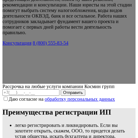
рекомендации и консультации. Наши юристы на этой стадии
помогут выбрать систему налогообложения, коды видов
деятельности ОКВЭД, банк и все остальное. Работа наших
сотрудников закладывает фундамент вашего проекта и
помогает с первых дней работы вести деятельность
правильно.
Консультация
8 (800) 555-83-54
Рассрочка на любые услуги компании Космин групп
Даю согласие на
обработку персональных данных
Преимущества регистрации ИП
легко регистрировать и ликвидировать. Если вы
захотите открыть, скажем, ООО, то придется делать
устав общества, искать бухгалтера и директора,