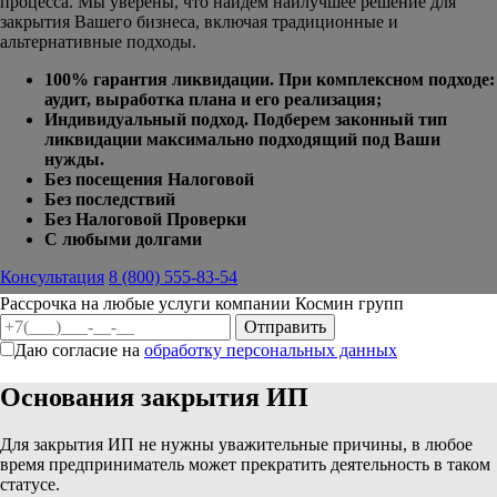
процесса. Мы уверены, что
найдем наилучшее решение для
закрытия Вашего бизнеса, включая традиционные и
альтернативные подходы.
100% гарантия ликвидации. При комплексном подходе:
аудит, выработка плана и его реализация;
Индивидуальный подход. Подберем законный тип
ликвидации максимально подходящий под Ваши
нужды.
Без посещения Налоговой
Без последствий
Без Налоговой Проверки
С любыми долгами
Консультация
8 (800) 555-83-54
Рассрочка на любые услуги компании Космин групп
Даю согласие на
обработку персональных данных
Основания закрытия ИП
Для закрытия ИП не нужны уважительные причины, в любое
время предприниматель может прекратить деятельность в таком
статусе.