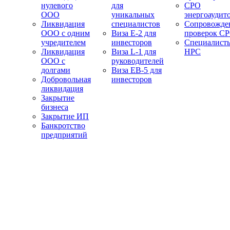
нулевого
для
СРО
ООО
уникальных
энергоаудит
Ликвидация
специалистов
Сопровожде
ООО с одним
Виза E-2 для
проверок С
учредителем
инвесторов
Специалист
Ликвидация
Виза L-1 для
НРС
ООО с
руководителей
долгами
Виза EB-5 для
Добровольная
инвесторов
ликвидация
Закрытие
бизнеса
Закрытие ИП
Банкротство
предприятий