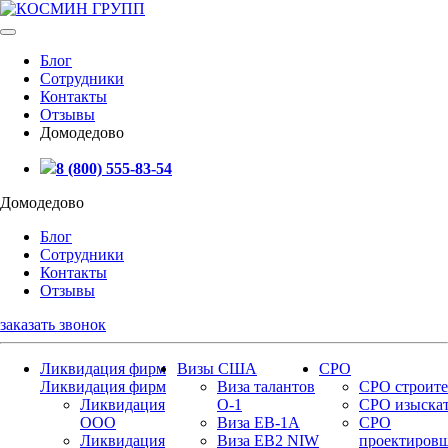
Блог
Сотрудники
Контакты
Отзывы
Домодедово
8 (800) 555-83-54
Домодедово
Блог
Сотрудники
Контакты
Отзывы
заказать звонок
Ликвидация фирм
Визы США
СРО
Ликвидация фирм
Виза талантов
СРО строите
Ликвидация
О-1
СРО изыска
ООО
Виза EB-1A
СРО
Ликвидация
Виза EB2 NIW
проектиров