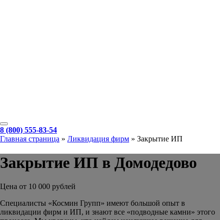
8 (800) 555-83-54
Главная страница
»
Ликвидация фирм
»
Закрытие ИП
Закрытие ИП в Домодедово
Цена от 10 000 рублей
Специалисты «Космин Групп» имеют большой опыт в
ликвидации фирм и ИП, и знают все «подводные камни» этого