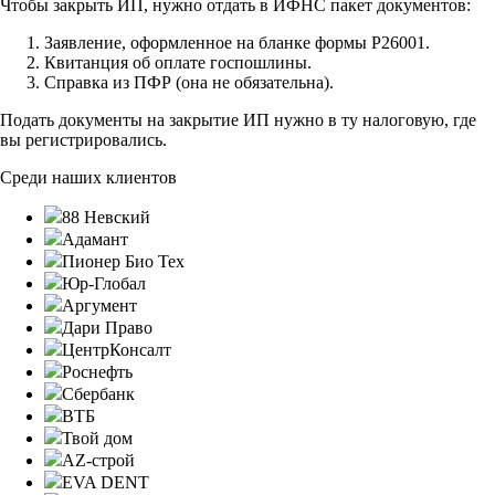
Чтобы закрыть ИП, нужно отдать в ИФНС пакет документов:
Заявление, оформленное на бланке формы Р26001.
Квитанция об оплате госпошлины.
Справка из ПФР (она не обязательна).
Подать документы на закрытие ИП нужно в ту налоговую, где
вы регистрировались.
Среди наших клиентов
88 Невский
Адамант
Пионер Био Тех
Юр-Глобал
Аргумент
Дари Право
ЦентрКонсалт
Роснефть
Сбербанк
ВТБ
Твой дом
AZ-строй
EVA DENT