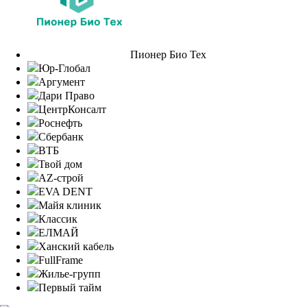
Пионер Био Тех
Юр-Глобал
Аргумент
Дари Право
ЦентрКонсалт
Роснефть
Сбербанк
ВТБ
Твой дом
AZ-строй
EVA DENT
Майя клиник
Классик
ЕЛМАЙ
Ханский кабель
FullFrame
Жилье-групп
Первый тайм