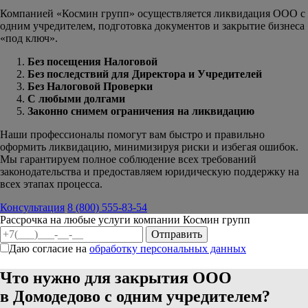
Компанией «Космин групп» осуществляется ликвидация ООО с
одним учредителем, подготовка документов и закрытие бизнеса
«под ключ».
Без посещения Налоговой
Без последствий для Директора и Учредителей
Без Налоговой Проверки
С любыми долгами
Законно снимем ограничения на ликвидацию
Наши профессионалы помогут вам быстро и правильно
оформить ликвидацию, минимизируя риски и избегая ошибок.
Мы гарантируем полное соблюдение всех требований
законодательства и предоставляем юридическую поддержку на
всех этапах процесса.
Консультация
8 (800) 555-83-54
Рассрочка на любые услуги компании Космин групп
Даю согласие на
обработку персональных данных
Что нужно для закрытия ООО
в Домодедово с одним учредителем?