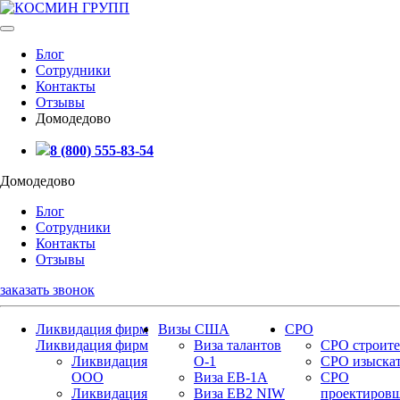
Блог
Сотрудники
Контакты
Отзывы
Домодедово
8 (800) 555-83-54
Домодедово
Блог
Сотрудники
Контакты
Отзывы
заказать звонок
Ликвидация фирм
Визы США
СРО
Ликвидация фирм
Виза талантов
СРО строите
Ликвидация
О-1
СРО изыска
ООО
Виза EB-1A
СРО
Ликвидация
Виза EB2 NIW
проектиров