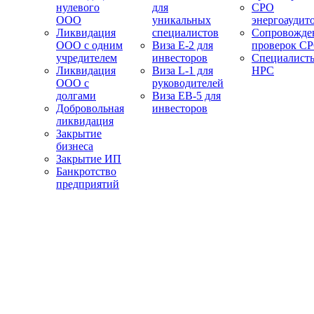
нулевого
для
СРО
ООО
уникальных
энергоаудит
Ликвидация
специалистов
Сопровожде
ООО с одним
Виза E-2 для
проверок С
учредителем
инвесторов
Специалист
Ликвидация
Виза L-1 для
НРС
ООО с
руководителей
долгами
Виза EB-5 для
Добровольная
инвесторов
ликвидация
Закрытие
бизнеса
Закрытие ИП
Банкротство
предприятий