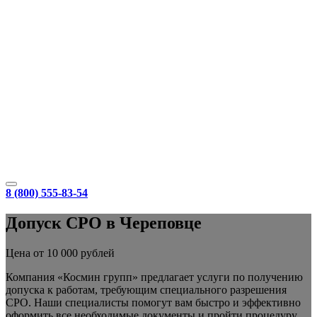
8 (800) 555-83-54
Допуск СРО в Череповце
Цена от 10 000 рублей
Компания «Космин групп» предлагает услуги по получению
допуска к работам, требующим специального разрешения
СРО. Наши специалисты помогут вам быстро и эффективно
оформить все необходимые документы и пройти процедуру