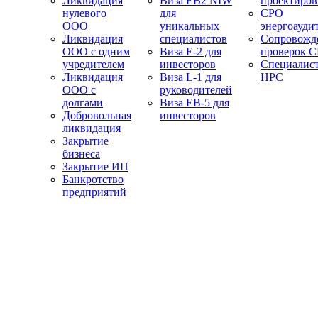
Ликвидация
Виза EB2 NIW
проектиро
нулевого
для
СРО
ООО
уникальных
энергоауди
Ликвидация
специалистов
Сопровожд
ООО с одним
Виза E-2 для
проверок 
учредителем
инвесторов
Специалис
Ликвидация
Виза L-1 для
НРС
ООО с
руководителей
долгами
Виза EB-5 для
Добровольная
инвесторов
ликвидация
Закрытие
бизнеса
Закрытие ИП
Банкротство
предприятий