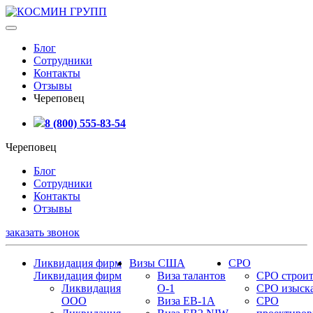
Блог
Сотрудники
Контакты
Отзывы
Череповец
8 (800) 555-83-54
Череповец
Блог
Сотрудники
Контакты
Отзывы
заказать звонок
Ликвидация фирм
Визы США
СРО
Ликвидация фирм
Виза талантов
СРО строит
Ликвидация
О-1
СРО изыск
ООО
Виза EB-1A
СРО