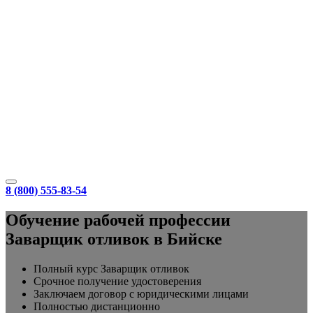
8 (800) 555-83-54
Обучение рабочей профессии
Заварщик отливок в Бийске
Полный курс Заварщик отливок
Срочное получение удостоверения
Заключаем договор с юридическими лицами
Полностью дистанционно