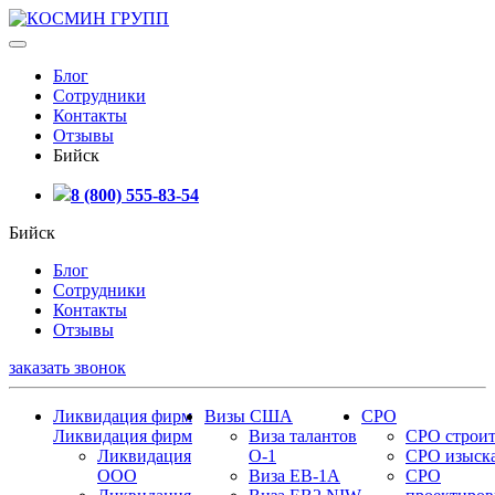
Блог
Сотрудники
Контакты
Отзывы
Бийск
8 (800) 555-83-54
Бийск
Блог
Сотрудники
Контакты
Отзывы
заказать звонок
Ликвидация фирм
Визы США
СРО
Ликвидация фирм
Виза талантов
СРО строит
Ликвидация
О-1
СРО изыск
ООО
Виза EB-1A
СРО