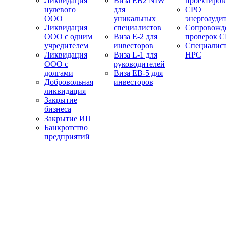
Ликвидация
Виза EB2 NIW
проектиро
нулевого
для
СРО
ООО
уникальных
энергоауди
Ликвидация
специалистов
Сопровожд
ООО с одним
Виза E-2 для
проверок 
учредителем
инвесторов
Специалис
Ликвидация
Виза L-1 для
НРС
ООО с
руководителей
долгами
Виза EB-5 для
Добровольная
инвесторов
ликвидация
Закрытие
бизнеса
Закрытие ИП
Банкротство
предприятий