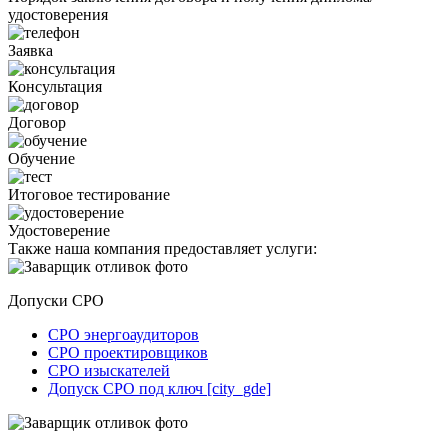
удостоверения
Заявка
Консультация
Договор
Обучение
Итоговое тестирование
Удостоверение
Также наша компания предоставляет услуги:
Допуски СРО
СРО энергоаудиторов
СРО проектировщиков
СРО изыскателей
Допуск СРО под ключ [city_gde]