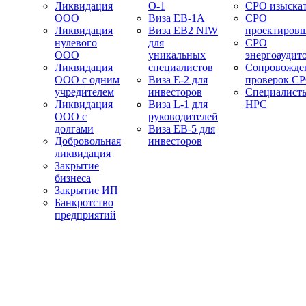
Ликвидация
О-1
СРО изыска
ООО
Виза EB-1A
СРО
Ликвидация
Виза EB2 NIW
проектиров
нулевого
для
СРО
ООО
уникальных
энергоаудит
Ликвидация
специалистов
Сопровожде
ООО с одним
Виза E-2 для
проверок С
учредителем
инвесторов
Специалист
Ликвидация
Виза L-1 для
НРС
ООО с
руководителей
долгами
Виза EB-5 для
Добровольная
инвесторов
ликвидация
Закрытие
бизнеса
Закрытие ИП
Банкротство
предприятий