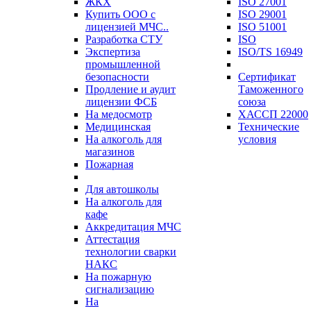
ЖКХ
ISO 27001
Купить ООО с
ISO 29001
лицензией МЧС..
ISO 51001
Разработка СТУ
ISO
Экспертиза
ISO/TS 16949
промышленной
безопасности
Сертификат
Продление и аудит
Таможенного
лицензии ФСБ
союза
На медосмотр
ХАССП 22000
Медицинская
Технические
На алкоголь для
условия
магазинов
Пожарная
Для автошколы
На алкоголь для
кафе
Аккредитация МЧС
Аттестация
технологии сварки
НАКС
На пожарную
сигнализацию
На