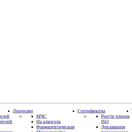
Лицензии
Сертификаты
елей
МЧС
Реестр членов
ателей
На алкоголь
ISO
Фармацевтическая
Декларация