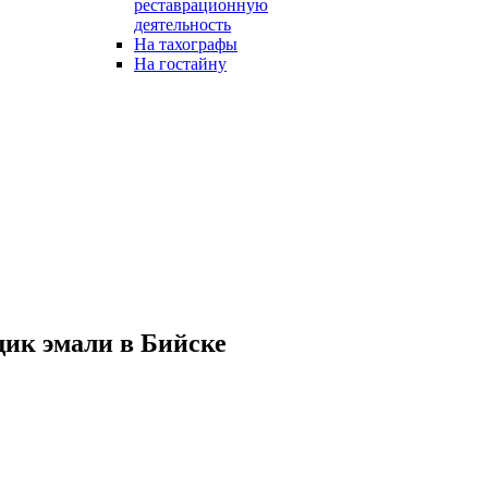
реставрационную
деятельность
На тахографы
На гостайну
ик эмали в Бийске