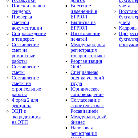
Госзакупки
долгов
бухгалте
Поиск и анализ
Внесение
учета
тендеров
изменений в
Восстан
Проверка
ЕГРЮЛ
бухгалте
сметной
Выписка из
учёта
документации
ЕГРЮЛ
Кадровы
Сопровождение
Изготовление
Професс
в тендерах
печатей
бухгалте
Составление
Международная
обслужи
смет на
регистрация
ремонтные
товарного знака
работы
Реорганизация
Составление
ООО
сметы
Специальная
Составление
оценка условий
сметы на
труда
строительные
Юридическое
работы
сопровождение
Форма 2 для
Согласование
аукциона
строительства с
ЭЦП и
Росавиацией
аккредитация
Международный
на ЭТП
бизнес
Налоговая
регистрация