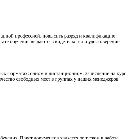
ванной профессией, повысить разряд и квалификацию.
тате обучения выдаются свидетельство и удостоверение
х форматах: очном и дистанционном. Зачисление на курс
личество свободных мест в группах у наших менеджеров
бучения. Пакет документов является допуском к работе,