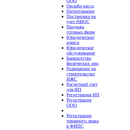
ООО
Онлайн касса
Патентование
Постановка на
учет НВОС
Продажа
готовых фирм
Юридические
адреса
Юридическое
обслуживание
Банкротство
физических лиц
Разрешение на
строительство
ИЖС
Расчетный счет
для ИП
Регистрация ИП
Регистрация
ООО
Регистрация
товарного знака
в ФИПС