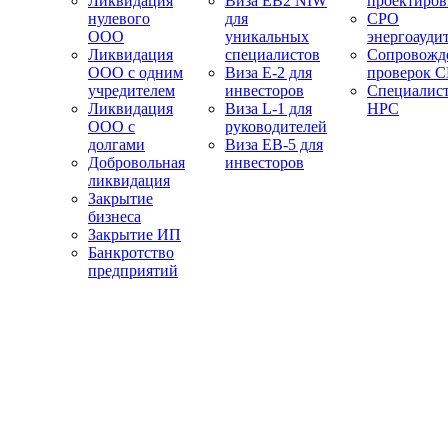
Ликвидация
Виза EB2 NIW
проектиро
нулевого
для
СРО
ООО
уникальных
энергоауди
Ликвидация
специалистов
Сопровожд
ООО с одним
Виза E-2 для
проверок 
учредителем
инвесторов
Специалис
Ликвидация
Виза L-1 для
НРС
ООО с
руководителей
долгами
Виза EB-5 для
Добровольная
инвесторов
ликвидация
Закрытие
бизнеса
Закрытие ИП
Банкротство
предприятий