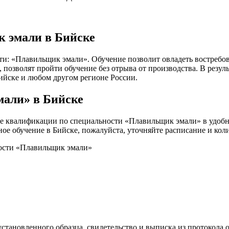
 эмали в Бийске
ти: «Плавильщик эмали». Обучение позволит овладеть востребо
озволят пройти обучение без отрыва от производства. В резуль
Бийске и любом другом регионе России.
али» в Бийске
 квалификации по специальности «Плавильщик эмали» в удобны
чное обучение в Бийске, пожалуйста, уточняйте расписание и ко
ности «Плавильщик эмали»
становленного образца, свидетельство и выписка из протокола о