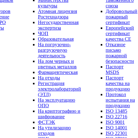
вщиков
Министерства
таможенного
культуры
союза
торов
Атомная лицензия
Добровольный
ение
Ростехнадзора
пожарный
СРО
Негосударственная
сертификат
ты
экспертиза
Европейский
ЧОП
сертификат
Образовательная
качества СЕ
На погрузочно-
Отказное
разгрузочную
письмо
деятельность
пожарной
На лом черных и
безопасности
цветных металлов
Паспорт
Фармацевтическая
МSDS
На отходы
Паспорт
Регистрация
качества на
электролабораторий
продукцию
(ЭТЛ)
Протокол
На эксплуатацию
испытания на
ОПО
продукцию
На криптографию и
ISO 13485
шифрование
ISO 22716
ФСТЭК
ISO 9001
На утилизацию
ISO 14001
отходов
ISO 22301