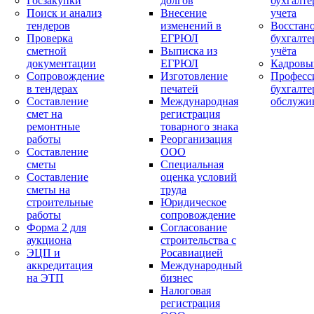
Госзакупки
долгов
бухгалте
Поиск и анализ
Внесение
учета
тендеров
изменений в
Восстан
Проверка
ЕГРЮЛ
бухгалте
сметной
Выписка из
учёта
документации
ЕГРЮЛ
Кадровы
Сопровождение
Изготовление
Професс
в тендерах
печатей
бухгалте
Составление
Международная
обслужи
смет на
регистрация
ремонтные
товарного знака
работы
Реорганизация
Составление
ООО
сметы
Специальная
Составление
оценка условий
сметы на
труда
строительные
Юридическое
работы
сопровождение
Форма 2 для
Согласование
аукциона
строительства с
ЭЦП и
Росавиацией
аккредитация
Международный
на ЭТП
бизнес
Налоговая
регистрация