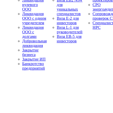
Ликвидация
Виза EB2 NIW
проектиро
нулевого
для
СРО
ООО
уникальных
энергоауди
Ликвидация
специалистов
Сопровожд
ООО с одним
Виза E-2 для
проверок 
учредителем
инвесторов
Специалис
Ликвидация
Виза L-1 для
НРС
ООО с
руководителей
долгами
Виза EB-5 для
Добровольная
инвесторов
ликвидация
Закрытие
бизнеса
Закрытие ИП
Банкротство
предприятий