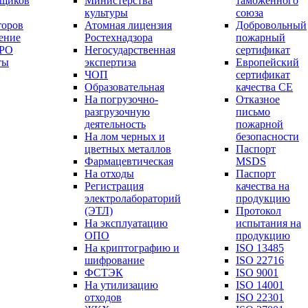
вщиков
Министерства
таможенного
культуры
союза
торов
Атомная лицензия
Добровольный
ение
Ростехнадзора
пожарный
СРО
Негосударственная
сертификат
ты
экспертиза
Европейский
ЧОП
сертификат
Образовательная
качества СЕ
На погрузочно-
Отказное
разгрузочную
письмо
деятельность
пожарной
На лом черных и
безопасности
цветных металлов
Паспорт
Фармацевтическая
МSDS
На отходы
Паспорт
Регистрация
качества на
электролабораторий
продукцию
(ЭТЛ)
Протокол
На эксплуатацию
испытания на
ОПО
продукцию
На криптографию и
ISO 13485
шифрование
ISO 22716
ФСТЭК
ISO 9001
На утилизацию
ISO 14001
отходов
ISO 22301