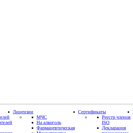
Лицензии
Сертификаты
елей
МЧС
Реестр членов
ателей
На алкоголь
ISO
Фармацевтическая
Декларация