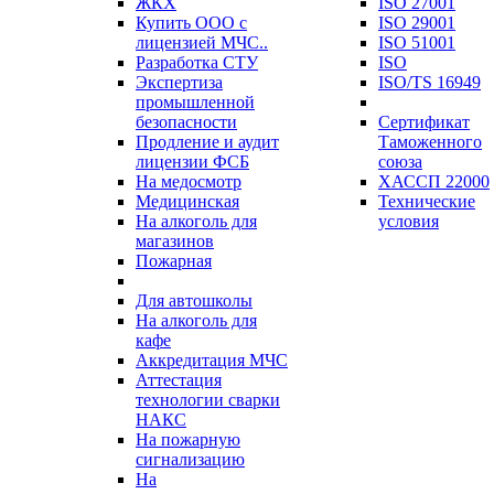
ЖКХ
ISO 27001
Купить ООО с
ISO 29001
лицензией МЧС..
ISO 51001
Разработка СТУ
ISO
Экспертиза
ISO/TS 16949
промышленной
безопасности
Сертификат
Продление и аудит
Таможенного
лицензии ФСБ
союза
На медосмотр
ХАССП 22000
Медицинская
Технические
На алкоголь для
условия
магазинов
Пожарная
Для автошколы
На алкоголь для
кафе
Аккредитация МЧС
Аттестация
технологии сварки
НАКС
На пожарную
сигнализацию
На