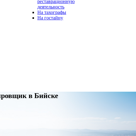
реставрационную
деятельность
На тахографы
На гостайну
ировщик в Бийске