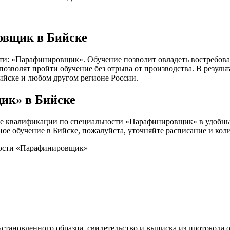
овщик в Бийске
ти: «Парафинировщик». Обучение позволит овладеть востребова
волят пройти обучение без отрыва от производства. В результа
Бийске и любом другом регионе России.
ик» в Бийске
е квалификации по специальности «Парафинировщик» в удобных
чное обучение в Бийске, пожалуйста, уточняйте расписание и ко
ности «Парафинировщик»
становленного образца, свидетельство и выписка из протокола о