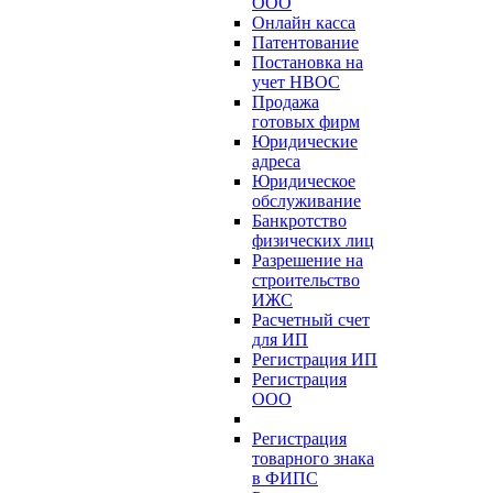
ООО
Онлайн касса
Патентование
Постановка на
учет НВОС
Продажа
готовых фирм
Юридические
адреса
Юридическое
обслуживание
Банкротство
физических лиц
Разрешение на
строительство
ИЖС
Расчетный счет
для ИП
Регистрация ИП
Регистрация
ООО
Регистрация
товарного знака
в ФИПС