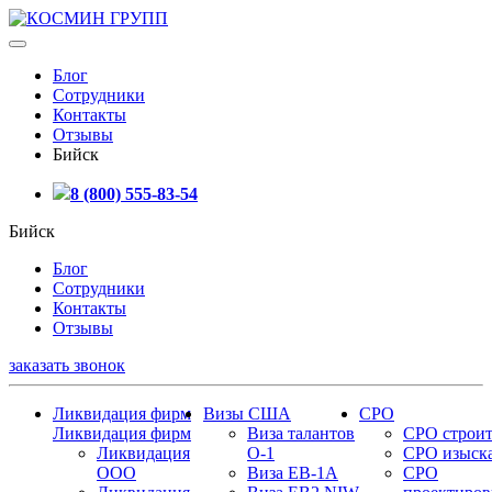
Блог
Сотрудники
Контакты
Отзывы
Бийск
8 (800) 555-83-54
Бийск
Блог
Сотрудники
Контакты
Отзывы
заказать звонок
Ликвидация фирм
Визы США
СРО
Ликвидация фирм
Виза талантов
СРО строит
Ликвидация
О-1
СРО изыск
ООО
Виза EB-1A
СРО