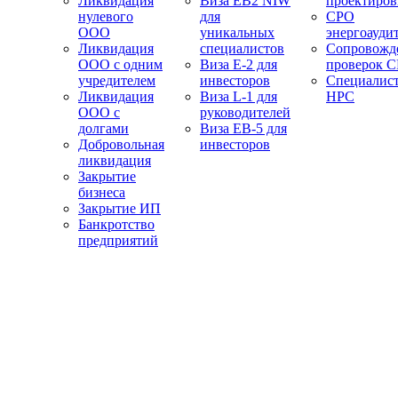
Ликвидация
Виза EB2 NIW
проектиро
нулевого
для
СРО
ООО
уникальных
энергоауди
Ликвидация
специалистов
Сопровожд
ООО с одним
Виза E-2 для
проверок 
учредителем
инвесторов
Специалис
Ликвидация
Виза L-1 для
НРС
ООО с
руководителей
долгами
Виза EB-5 для
Добровольная
инвесторов
ликвидация
Закрытие
бизнеса
Закрытие ИП
Банкротство
предприятий