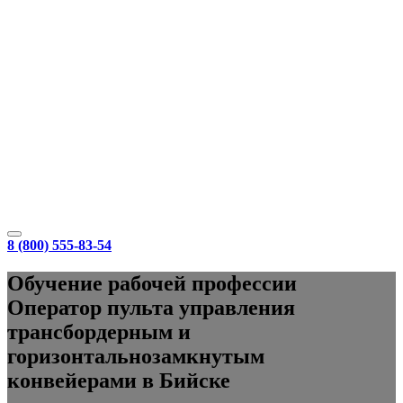
8 (800) 555-83-54
Обучение рабочей профессии
Оператор пульта управления
трансбордерным и
горизонтальнозамкнутым
конвейерами в Бийске