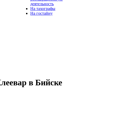
деятельность
На тахографы
На гостайну
леевар в Бийске