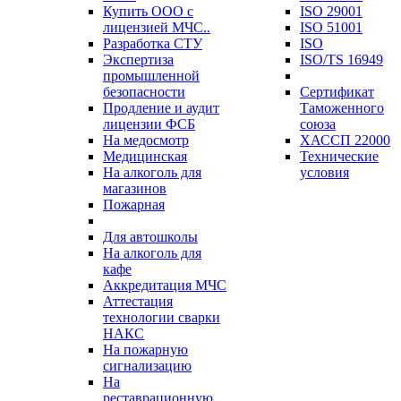
Купить ООО с
ISO 29001
лицензией МЧС..
ISO 51001
Разработка СТУ
ISO
Экспертиза
ISO/TS 16949
промышленной
безопасности
Сертификат
Продление и аудит
Таможенного
лицензии ФСБ
союза
На медосмотр
ХАССП 22000
Медицинская
Технические
На алкоголь для
условия
магазинов
Пожарная
Для автошколы
На алкоголь для
кафе
Аккредитация МЧС
Аттестация
технологии сварки
НАКС
На пожарную
сигнализацию
На
реставрационную