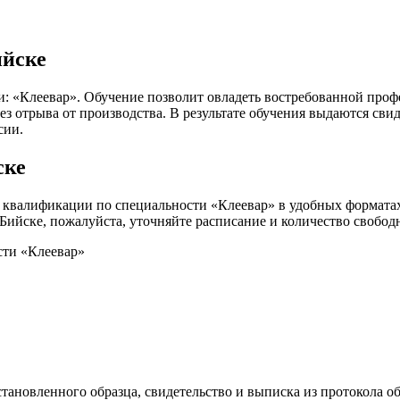
ийске
и: «Клеевар». Обучение позволит овладеть востребованной про
ез отрыва от производства. В результате обучения выдаются сви
сии.
ске
квалификации по специальности «Клеевар» в удобных форматах:
в Бийске, пожалуйста, уточняйте расписание и количество свобо
сти «Клеевар»
тановленного образца, свидетельство и выписка из протокола об