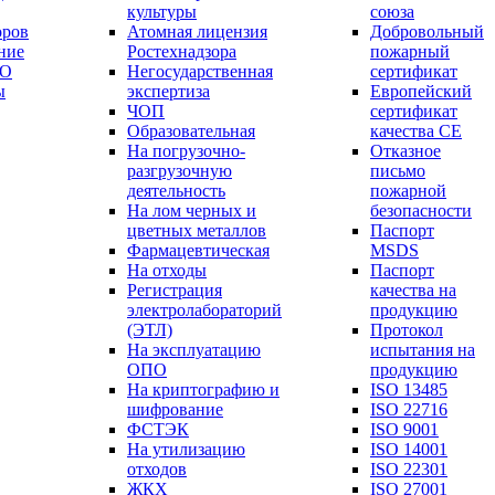
культуры
союза
оров
Атомная лицензия
Добровольный
ние
Ростехнадзора
пожарный
РО
Негосударственная
сертификат
ы
экспертиза
Европейский
ЧОП
сертификат
Образовательная
качества СЕ
На погрузочно-
Отказное
разгрузочную
письмо
деятельность
пожарной
На лом черных и
безопасности
цветных металлов
Паспорт
Фармацевтическая
МSDS
На отходы
Паспорт
Регистрация
качества на
электролабораторий
продукцию
(ЭТЛ)
Протокол
На эксплуатацию
испытания на
ОПО
продукцию
На криптографию и
ISO 13485
шифрование
ISO 22716
ФСТЭК
ISO 9001
На утилизацию
ISO 14001
отходов
ISO 22301
ЖКХ
ISO 27001