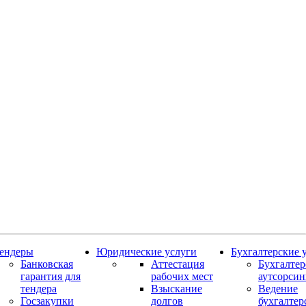
ендеры
Юридические услуги
Бухгалтерские 
Банковская
Аттестация
Бухгалте
гарантия для
рабочих мест
аутсорсин
тендера
Взыскание
Ведение
Госзакупки
долгов
бухгалтер