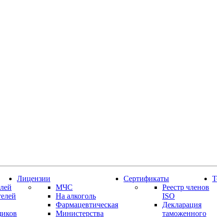
Лицензии
Сертификаты
Т
лей
МЧС
Реестр членов
телей
На алкоголь
ISO
Фармацевтическая
Декларация
щиков
Министерства
таможенного