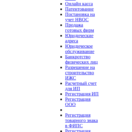
Онлайн касса
Патентование
Постановка на
учет НВОС
Продажа
готовых фирм
Юридические
адреса
Юридическое
обслуживание
Банкротство
физических лиц
Разрешение на
строительство
ИЖС
Расчетный счет
для ИП
Регистрация ИП
Регистрация
ООО
Регистрация
товарного знака
в ФИПС
Регистрация