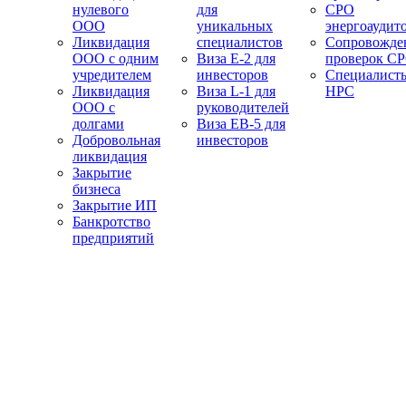
нулевого
для
СРО
ООО
уникальных
энергоаудит
Ликвидация
специалистов
Сопровожде
ООО с одним
Виза E-2 для
проверок С
учредителем
инвесторов
Специалист
Ликвидация
Виза L-1 для
НРС
ООО с
руководителей
долгами
Виза EB-5 для
Добровольная
инвесторов
ликвидация
Закрытие
бизнеса
Закрытие ИП
Банкротство
предприятий