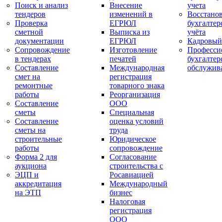
Поиск и анализ
Внесение
учета
тендеров
изменений в
Восстано
Проверка
ЕГРЮЛ
бухгалтер
сметной
Выписка из
учёта
документации
ЕГРЮЛ
Кадровый
Сопровождение
Изготовление
Професси
в тендерах
печатей
бухгалтер
Составление
Международная
обслужив
смет на
регистрация
ремонтные
товарного знака
работы
Реорганизация
Составление
ООО
сметы
Специальная
Составление
оценка условий
сметы на
труда
строительные
Юридическое
работы
сопровождение
Форма 2 для
Согласование
аукциона
строительства с
ЭЦП и
Росавиацией
аккредитация
Международный
на ЭТП
бизнес
Налоговая
регистрация
ООО