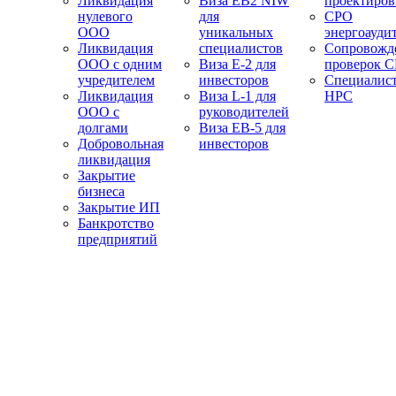
Ликвидация
Виза EB2 NIW
проектиро
нулевого
для
СРО
ООО
уникальных
энергоауди
Ликвидация
специалистов
Сопровожд
ООО с одним
Виза E-2 для
проверок 
учредителем
инвесторов
Специалис
Ликвидация
Виза L-1 для
НРС
ООО с
руководителей
долгами
Виза EB-5 для
Добровольная
инвесторов
ликвидация
Закрытие
бизнеса
Закрытие ИП
Банкротство
предприятий