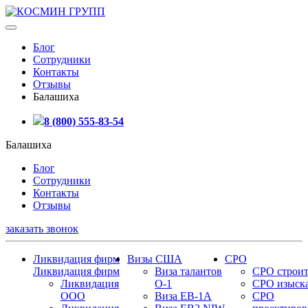
Блог
Сотрудники
Контакты
Отзывы
Балашиха
8 (800) 555-83-54
Балашиха
Блог
Сотрудники
Контакты
Отзывы
заказать звонок
Ликвидация фирм
Визы США
СРО
Ликвидация фирм
Виза талантов
СРО строит
Ликвидация
О-1
СРО изыск
ООО
Виза EB-1A
СРО