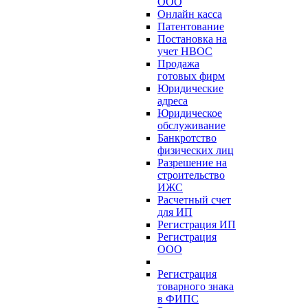
ООО
Онлайн касса
Патентование
Постановка на
учет НВОС
Продажа
готовых фирм
Юридические
адреса
Юридическое
обслуживание
Банкротство
физических лиц
Разрешение на
строительство
ИЖС
Расчетный счет
для ИП
Регистрация ИП
Регистрация
ООО
Регистрация
товарного знака
в ФИПС