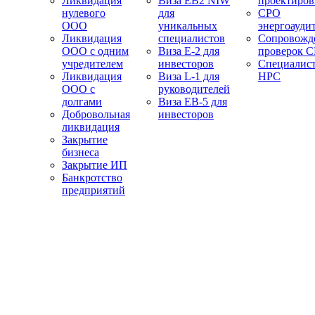
Ликвидация
Виза EB2 NIW
проектиро
нулевого
для
СРО
ООО
уникальных
энергоауди
Ликвидация
специалистов
Сопровожд
ООО с одним
Виза E-2 для
проверок 
учредителем
инвесторов
Специалис
Ликвидация
Виза L-1 для
НРС
ООО с
руководителей
долгами
Виза EB-5 для
Добровольная
инвесторов
ликвидация
Закрытие
бизнеса
Закрытие ИП
Банкротство
предприятий