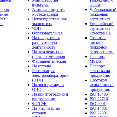
вщиков
Министерства
таможенного
культуры
союза
торов
Атомная лицензия
Добровольный
ение
Ростехнадзора
пожарный
СРО
Негосударственная
сертификат
ты
экспертиза
Европейский
ЧОП
сертификат
Образовательная
качества СЕ
На погрузочно-
Отказное
разгрузочную
письмо
деятельность
пожарной
На лом черных и
безопасности
цветных металлов
Паспорт
Фармацевтическая
МSDS
На отходы
Паспорт
Регистрация
качества на
электролабораторий
продукцию
(ЭТЛ)
Протокол
На эксплуатацию
испытания на
ОПО
продукцию
На криптографию и
ISO 13485
шифрование
ISO 22716
ФСТЭК
ISO 9001
На утилизацию
ISO 14001
отходов
ISO 22301