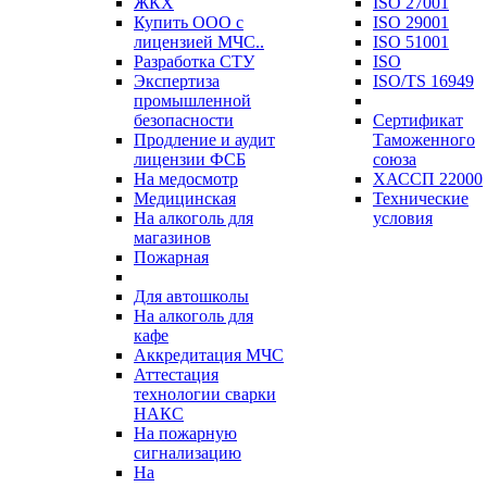
ЖКХ
ISO 27001
Купить ООО с
ISO 29001
лицензией МЧС..
ISO 51001
Разработка СТУ
ISO
Экспертиза
ISO/TS 16949
промышленной
безопасности
Сертификат
Продление и аудит
Таможенного
лицензии ФСБ
союза
На медосмотр
ХАССП 22000
Медицинская
Технические
На алкоголь для
условия
магазинов
Пожарная
Для автошколы
На алкоголь для
кафе
Аккредитация МЧС
Аттестация
технологии сварки
НАКС
На пожарную
сигнализацию
На