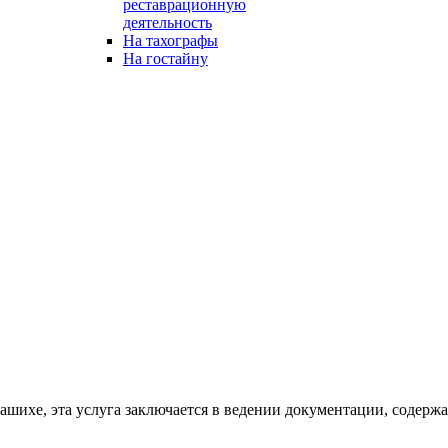
реставрационную
деятельность
На тахографы
На гостайну
шихе, эта услуга заключается в ведении документации, содержа