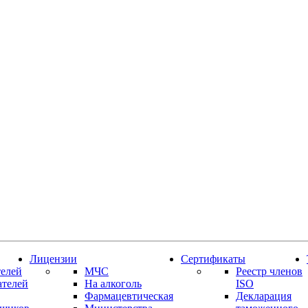
Лицензии
Сертификаты
елей
МЧС
Реестр членов
ателей
На алкоголь
ISO
Фармацевтическая
Декларация