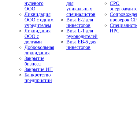
нулевого
для
СРО
ООО
уникальных
энергоаудит
Ликвидация
специалистов
Сопровожде
ООО с одним
Виза E-2 для
проверок С
учредителем
инвесторов
Специалист
Ликвидация
Виза L-1 для
НРС
ООО с
руководителей
долгами
Виза EB-5 для
Добровольная
инвесторов
ликвидация
Закрытие
бизнеса
Закрытие ИП
Банкротство
предприятий