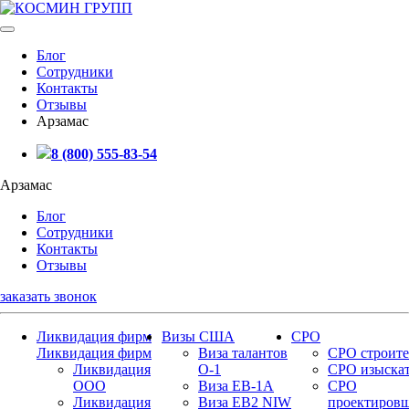
Блог
Сотрудники
Контакты
Отзывы
Арзамас
8 (800) 555-83-54
Арзамас
Блог
Сотрудники
Контакты
Отзывы
заказать звонок
Ликвидация фирм
Визы США
СРО
Ликвидация фирм
Виза талантов
СРО строите
Ликвидация
О-1
СРО изыска
ООО
Виза EB-1A
СРО
Ликвидация
Виза EB2 NIW
проектиров