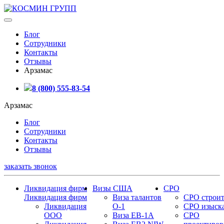
Блог
Сотрудники
Контакты
Отзывы
Арзамас
8 (800) 555-83-54
Арзамас
Блог
Сотрудники
Контакты
Отзывы
заказать звонок
Ликвидация фирм
Визы США
СРО
Ликвидация фирм
Виза талантов
СРО строит
Ликвидация
О-1
СРО изыск
ООО
Виза EB-1A
СРО