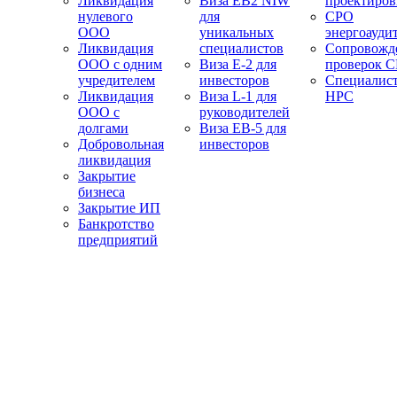
Ликвидация
Виза EB2 NIW
проектиро
нулевого
для
СРО
ООО
уникальных
энергоауди
Ликвидация
специалистов
Сопровожд
ООО с одним
Виза E-2 для
проверок 
учредителем
инвесторов
Специалис
Ликвидация
Виза L-1 для
НРС
ООО с
руководителей
долгами
Виза EB-5 для
Добровольная
инвесторов
ликвидация
Закрытие
бизнеса
Закрытие ИП
Банкротство
предприятий