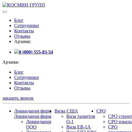
Блог
Сотрудники
Контакты
Отзывы
Арзамас
8 (800) 555-83-54
Арзамас
Блог
Сотрудники
Контакты
Отзывы
заказать звонок
Ликвидация фирм
Визы США
СРО
Ликвидация фирм
Виза талантов
СРО строит
Ликвидация
О-1
СРО изыск
ООО
Виза EB-1A
СРО