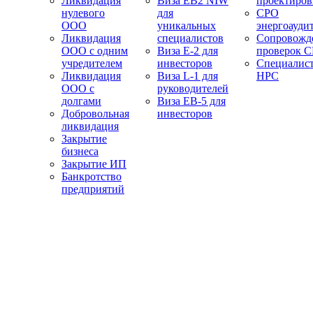
Ликвидация
Виза EB2 NIW
проектиро
нулевого
для
СРО
ООО
уникальных
энергоауди
Ликвидация
специалистов
Сопровожд
ООО с одним
Виза E-2 для
проверок 
учредителем
инвесторов
Специалис
Ликвидация
Виза L-1 для
НРС
ООО с
руководителей
долгами
Виза EB-5 для
Добровольная
инвесторов
ликвидация
Закрытие
бизнеса
Закрытие ИП
Банкротство
предприятий