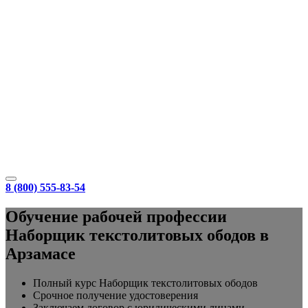
8 (800) 555-83-54
Обучение рабочей профессии
Наборщик текстолитовых ободов в
Арзамасе
Полный курс Наборщик текстолитовых ободов
Срочное получение удостоверения
Заключаем договор с юридическими лицами