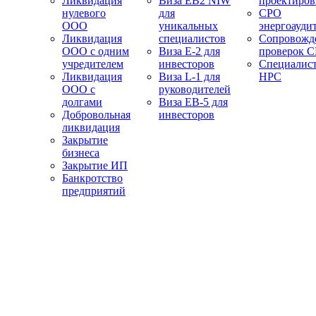
Ликвидация
Виза EB2 NIW
проектиро
нулевого
для
СРО
ООО
уникальных
энергоауди
Ликвидация
специалистов
Сопровожд
ООО с одним
Виза E-2 для
проверок 
учредителем
инвесторов
Специалис
Ликвидация
Виза L-1 для
НРС
ООО с
руководителей
долгами
Виза EB-5 для
Добровольная
инвесторов
ликвидация
Закрытие
бизнеса
Закрытие ИП
Банкротство
предприятий