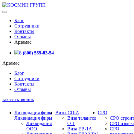
Блог
Сотрудники
Контакты
Отзывы
Арзамас
8 (800) 555-83-54
Арзамас
Блог
Сотрудники
Контакты
Отзывы
заказать звонок
Ликвидация фирм
Визы США
СРО
Ликвидация фирм
Виза талантов
СРО строит
Ликвидация
О-1
СРО изыск
ООО
Виза EB-1A
СРО