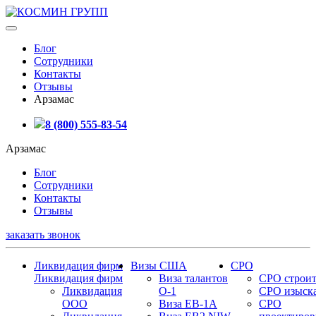
Блог
Сотрудники
Контакты
Отзывы
Арзамас
8 (800) 555-83-54
Арзамас
Блог
Сотрудники
Контакты
Отзывы
заказать звонок
Ликвидация фирм
Визы США
СРО
Ликвидация фирм
Виза талантов
СРО строит
Ликвидация
О-1
СРО изыск
ООО
Виза EB-1A
СРО