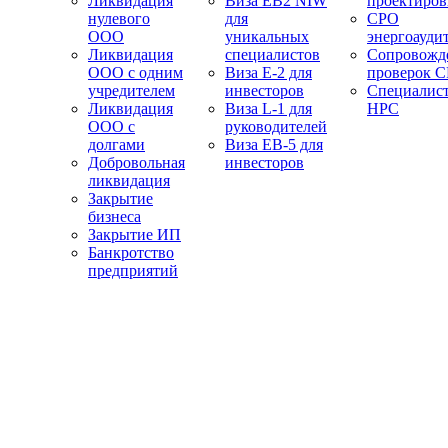
Ликвидация
Виза EB2 NIW
проектиро
нулевого
для
СРО
ООО
уникальных
энергоауди
Ликвидация
специалистов
Сопровожд
ООО с одним
Виза E-2 для
проверок 
учредителем
инвесторов
Специалис
Ликвидация
Виза L-1 для
НРС
ООО с
руководителей
долгами
Виза EB-5 для
Добровольная
инвесторов
ликвидация
Закрытие
бизнеса
Закрытие ИП
Банкротство
предприятий