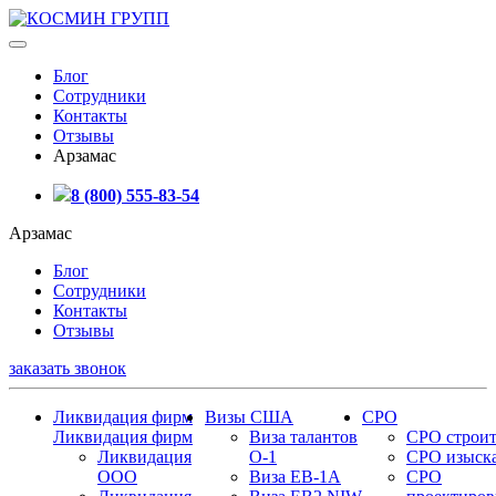
Блог
Сотрудники
Контакты
Отзывы
Арзамас
8 (800) 555-83-54
Арзамас
Блог
Сотрудники
Контакты
Отзывы
заказать звонок
Ликвидация фирм
Визы США
СРО
Ликвидация фирм
Виза талантов
СРО строит
Ликвидация
О-1
СРО изыск
ООО
Виза EB-1A
СРО