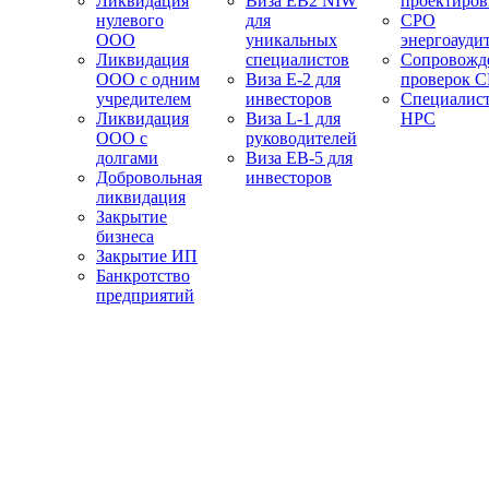
Ликвидация
Виза EB2 NIW
проектиро
нулевого
для
СРО
ООО
уникальных
энергоауди
Ликвидация
специалистов
Сопровожд
ООО с одним
Виза E-2 для
проверок 
учредителем
инвесторов
Специалис
Ликвидация
Виза L-1 для
НРС
ООО с
руководителей
долгами
Виза EB-5 для
Добровольная
инвесторов
ликвидация
Закрытие
бизнеса
Закрытие ИП
Банкротство
предприятий