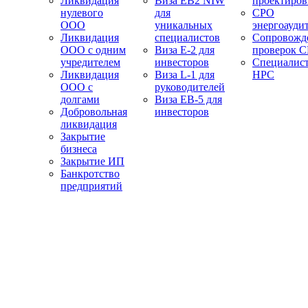
Ликвидация
Виза EB2 NIW
проектиро
нулевого
для
СРО
ООО
уникальных
энергоауди
Ликвидация
специалистов
Сопровожд
ООО с одним
Виза E-2 для
проверок 
учредителем
инвесторов
Специалис
Ликвидация
Виза L-1 для
НРС
ООО с
руководителей
долгами
Виза EB-5 для
Добровольная
инвесторов
ликвидация
Закрытие
бизнеса
Закрытие ИП
Банкротство
предприятий