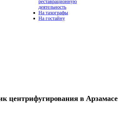
реставрационную
деятельность
На тахографы
На гостайну
ик центрифугирования в Арзамасе