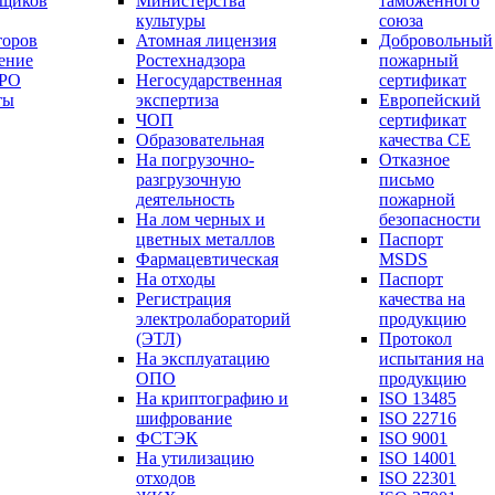
вщиков
Министерства
таможенного
культуры
союза
торов
Атомная лицензия
Добровольный
ение
Ростехнадзора
пожарный
СРО
Негосударственная
сертификат
ты
экспертиза
Европейский
ЧОП
сертификат
Образовательная
качества СЕ
На погрузочно-
Отказное
разгрузочную
письмо
деятельность
пожарной
На лом черных и
безопасности
цветных металлов
Паспорт
Фармацевтическая
МSDS
На отходы
Паспорт
Регистрация
качества на
электролабораторий
продукцию
(ЭТЛ)
Протокол
На эксплуатацию
испытания на
ОПО
продукцию
На криптографию и
ISO 13485
шифрование
ISO 22716
ФСТЭК
ISO 9001
На утилизацию
ISO 14001
отходов
ISO 22301