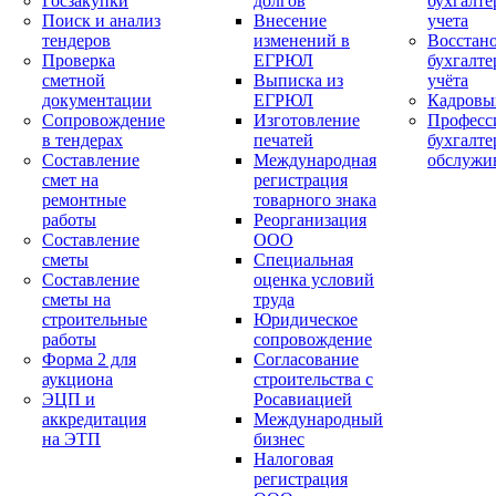
Госзакупки
долгов
бухгалте
Поиск и анализ
Внесение
учета
тендеров
изменений в
Восстан
Проверка
ЕГРЮЛ
бухгалте
сметной
Выписка из
учёта
документации
ЕГРЮЛ
Кадровы
Сопровождение
Изготовление
Професс
в тендерах
печатей
бухгалте
Составление
Международная
обслужи
смет на
регистрация
ремонтные
товарного знака
работы
Реорганизация
Составление
ООО
сметы
Специальная
Составление
оценка условий
сметы на
труда
строительные
Юридическое
работы
сопровождение
Форма 2 для
Согласование
аукциона
строительства с
ЭЦП и
Росавиацией
аккредитация
Международный
на ЭТП
бизнес
Налоговая
регистрация