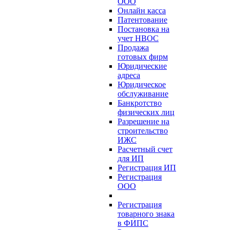
ООО
Онлайн касса
Патентование
Постановка на
учет НВОС
Продажа
готовых фирм
Юридические
адреса
Юридическое
обслуживание
Банкротство
физических лиц
Разрешение на
строительство
ИЖС
Расчетный счет
для ИП
Регистрация ИП
Регистрация
ООО
Регистрация
товарного знака
в ФИПС