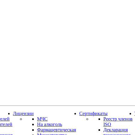
Лицензии
Сертификаты
елей
МЧС
Реестр членов
ателей
На алкоголь
ISO
Фармацевтическая
Декларация