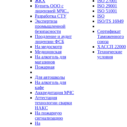
ЖКХ
ISO 27001
Купить ООО с
ISO 29001
лицензией МЧС..
ISO 51001
Разработка СТУ
ISO
Экспертиза
ISO/TS 16949
промышленной
безопасности
Сертификат
Продление и аудит
Таможенного
лицензии ФСБ
союза
На медосмотр
ХАССП 22000
Медицинская
Технические
На алкоголь для
условия
магазинов
Пожарная
Для автошколы
На алкоголь для
кафе
Аккредитация МЧС
Аттестация
технологии сварки
НАКС
На пожарную
сигнализацию
На