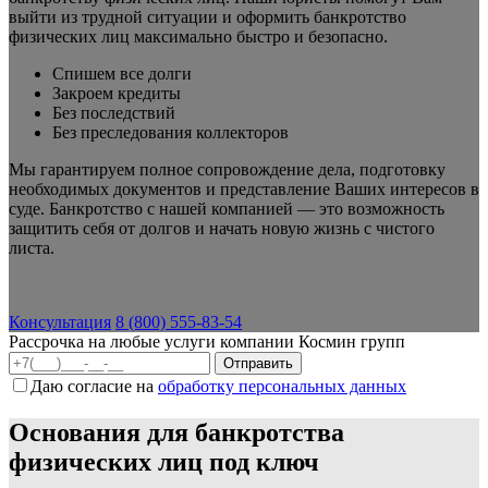
выйти из трудной ситуации и оформить банкротство
физических лиц максимально быстро и безопасно.
Спишем все долги
Закроем кредиты
Без последствий
Без преследования коллекторов
Мы гарантируем полное сопровождение дела, подготовку
необходимых документов и представление Ваших интересов в
суде. Банкротство с нашей компанией — это возможность
защитить себя от долгов и начать новую жизнь с чистого
листа.
Консультация
8 (800) 555-83-54
Рассрочка на любые услуги компании Космин групп
Даю согласие на
обработку персональных данных
Основания для банкротства
физических лиц под ключ