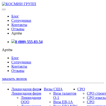
Блог
Сотрудники
Контакты
Отзывы
Артём
8 (800) 555-83-54
Артём
Блог
Сотрудники
Контакты
Отзывы
заказать звонок
Ликвидация фирм
Визы США
СРО
Ликвидация фирм
Виза талантов
СРО строит
Ликвидация
О-1
СРО изыск
ООО
Виза EB-1A
СРО