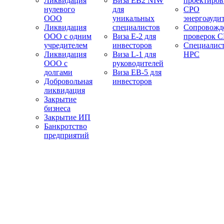
Ликвидация
Виза EB2 NIW
проектиро
нулевого
для
СРО
ООО
уникальных
энергоауди
Ликвидация
специалистов
Сопровожд
ООО с одним
Виза E-2 для
проверок 
учредителем
инвесторов
Специалис
Ликвидация
Виза L-1 для
НРС
ООО с
руководителей
долгами
Виза EB-5 для
Добровольная
инвесторов
ликвидация
Закрытие
бизнеса
Закрытие ИП
Банкротство
предприятий